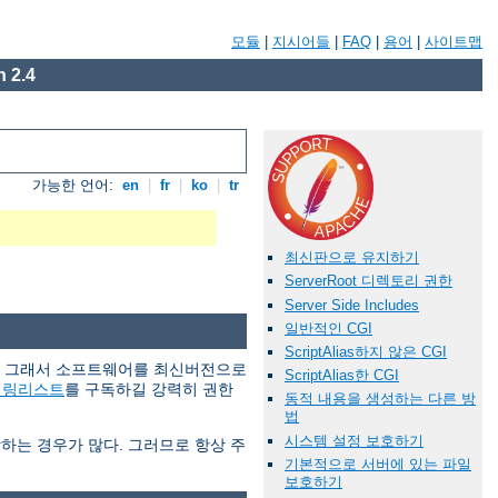
모듈
|
지시어들
|
FAQ
|
용어
|
사이트맵
 2.4
가능한 언어:
en
|
fr
|
ko
|
tr
최신판으로 유지하기
ServerRoot 디렉토리 권한
Server Side Includes
일반적인 CGI
ScriptAlias하지 않은 CGI
다. 그래서 소프트웨어를 최신버전으로
ScriptAlias한 CGI
일링리스트
를 구독하길 강력히 권한
동적 내용을 생성하는 다른 방
법
시스템 설정 보호하기
당하는 경우가 많다. 그러므로 항상 주
기본적으로 서버에 있는 파일
보호하기