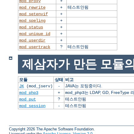
+
mod_proxy
+
테스트안됨
mod_rewrite
+
mod_setenvif
+
mod_speling
+
mod_status
+
mod_unique_id
+
mod_userdir
?
테스트안됨
mod_usertrack
제삼자가 만든 모듈의
모듈
상태
비고
-
JAVA는 포팅중이다.
JK
(mod_jserv)
+
는 LDAP, GD, FreeT
mod_php3
mod_php3
?
테스트안됨
mod_put
-
테스트안됨
mod_session
Copyright 2026 The Apache Software Foundation.
Licensed under the
Apache License, Version 2.0
.