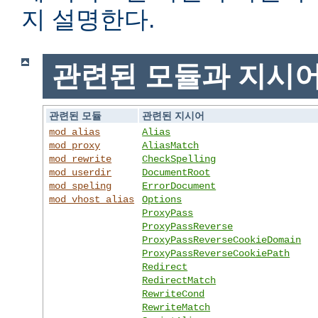
지 설명한다.
관련된 모듈과 지시
관련된 모듈
관련된 지시어
mod_alias
Alias
mod_proxy
AliasMatch
mod_rewrite
CheckSpelling
mod_userdir
DocumentRoot
mod_speling
ErrorDocument
mod_vhost_alias
Options
ProxyPass
ProxyPassReverse
ProxyPassReverseCookieDomain
ProxyPassReverseCookiePath
Redirect
RedirectMatch
RewriteCond
RewriteMatch