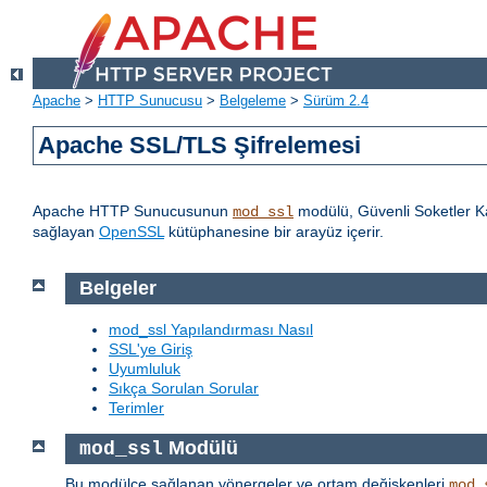
Apache
>
HTTP Sunucusu
>
Belgeleme
>
Sürüm 2.4
Apache SSL/TLS Şifrelemesi
Apache HTTP Sunucusunun
modülü, Güvenli Soketler Ka
mod_ssl
sağlayan
OpenSSL
kütüphanesine bir arayüz içerir.
Belgeler
mod_ssl Yapılandırması Nasıl
SSL'ye Giriş
Uyumluluk
Sıkça Sorulan Sorular
Terimler
Modülü
mod_ssl
Bu modülce sağlanan yönergeler ve ortam değişkenleri
mod_