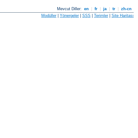
Mevcut Diller:
en
|
fr
|
ja
|
tr
|
zh-cn
Modüller
|
Yönergeler
|
SSS
|
Terimler
|
Site Haritası