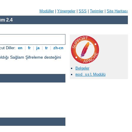
Modüller
|
Yönergeler
|
SSS
|
Terimler
|
Site Haritası
m 2.4
ut Diller:
en
|
fr
|
ja
|
tr
|
zh-cn
ıldığı Sağlam Şifreleme desteğini
Belgeler
Modülü
mod_ssl