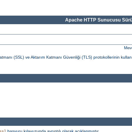
Apache HTTP Sunucusu Sürü
Mevc
tmanı (SSL) ve Aktarım Katmanı Güvenliği (TLS) protokollerinin kullan
başvuru kılavuzunda ayrıntılı olarak açıklanmıştır.
ssl