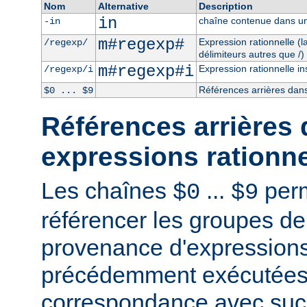
Nom
Alternative
Description
in
chaîne contenue dans un
-in
m#regexp#
Expression rationnelle (
/regexp/
délimiteurs autres que /)
m#regexp#i
Expression rationnelle in
/regexp/i
Références arrières dans
$0 ... $9
Références arrières 
expressions rationne
Les chaînes
...
perm
$0
$9
référencer les groupes de
provenance d'expressions
précédemment exécutées 
correspondance avec succ