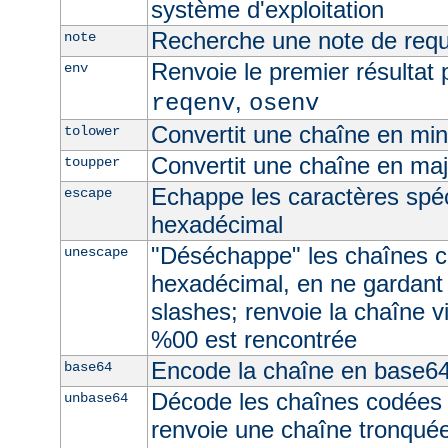
système d'exploitation
Recherche une note de req
note
Renvoie le premier résultat 
env
,
reqenv
osenv
Convertit une chaîne en mi
tolower
Convertit une chaîne en ma
toupper
Echappe les caractères spé
escape
hexadécimal
"Déséchappe" les chaînes 
unescape
hexadécimal, en ne gardant
slashes; renvoie la chaîne v
%00 est rencontrée
Encode la chaîne en base6
base64
Décode les chaînes codées
unbase64
renvoie une chaîne tronquée 