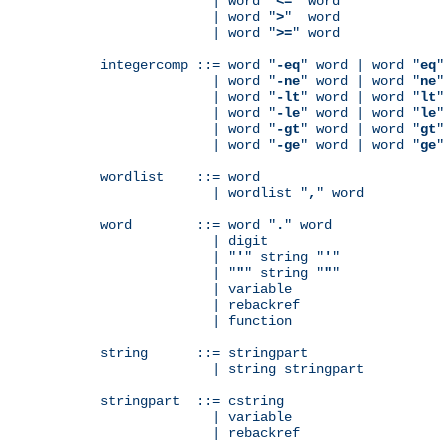
              | word "
<=
" word

              | word "
>
"  word

              | word "
>=
" word

integercomp ::= word "
-eq
" word | word "
eq
"
              | word "
-ne
" word | word "
ne
"
              | word "
-lt
" word | word "
lt
"
              | word "
-le
" word | word "
le
"
              | word "
-gt
" word | word "
gt
"
              | word "
-ge
" word | word "
ge
"
wordlist    ::= word

              | wordlist "
,
" word

word        ::= word "
.
" word

              | digit

              | "
'
" string "
'
"

              | "
"
" string "
"
"

              | variable

	      | rebackref

              | function

string      ::= stringpart

              | string stringpart

stringpart  ::= cstring

              | variable

	      | rebackref
