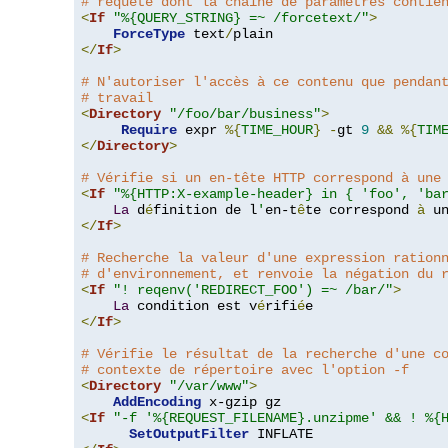
# requête dont la chaîne de paramètres contie
<
If
"%{QUERY_STRING} =~ /forcetext/"
>
ForceType
 text
/
</
If
>
# N'autoriser l'accès à ce contenu que pendan
# travail
<
Directory
"/foo/bar/business"
>
Require
 expr 
%{
TIME_HOUR
}
-
gt 
9
&&
%{
TIM
</
Directory
>
# Vérifie si un en-tête HTTP correspond à une
<
If
"%{HTTP:X-example-header} in { 'foo', 'ba
La
 d
é
finition de l
'
en-t
ê
te correspond 
à
 u
</
If
>
# Recherche la valeur d'une expression ration
# d'environnement, et renvoie la négation du 
<
If
"! reqenv('REDIRECT_FOO') =~ /bar/"
>
La
 condition est v
é
rifi
é
</
If
>
# Vérifie le résultat de la recherche d'une c
# contexte de répertoire avec l'option -f
<
Directory
"/var/www"
>
AddEncoding
<
If
"-f '%{REQUEST_FILENAME}.unzipme' && ! %{
SetOutputFilter