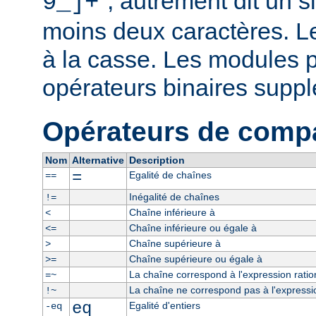
", autrement dit un 
9_]+
moins deux caractères. L
à la casse. Les modules p
opérateurs binaires supp
Opérateurs de comp
Nom
Alternative
Description
=
Egalité de chaînes
==
Inégalité de chaînes
!=
Chaîne inférieure à
<
Chaîne inférieure ou égale à
<=
Chaîne supérieure à
>
Chaîne supérieure ou égale à
>=
La chaîne correspond à l'expression ratio
=~
La chaîne ne correspond pas à l'expressio
!~
eq
Egalité d'entiers
-eq