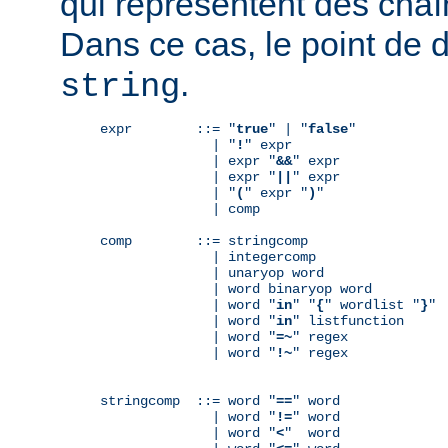
qui représentent des chaî
Dans ce cas, le point de 
.
string
expr        ::= "
true
" | "
false
"

              | "
!
" expr

              | expr "
&&
" expr

              | expr "
||
" expr

              | "
(
" expr "
)
"

              | comp

comp        ::= stringcomp

              | integercomp

              | unaryop word

              | word binaryop word

              | word "
in
" "
{
" wordlist "
}
"

              | word "
in
" listfunction

              | word "
=~
" regex

              | word "
!~
" regex

stringcomp  ::= word "
==
" word

              | word "
!=
" word

              | word "
<
"  word
