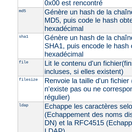
0x00 est rencontré
Génère un hash de la chaîne
md5
MD5, puis code le hash obt
hexadécimal
Génère un hash de la chaîne
sha1
SHA1, puis encode le hash 
hexadécimal
Lit le contenu d'un fichier(fi
file
incluses, si elles existent)
Renvoie la taille d'un fichier 
filesize
n'existe pas ou ne correspon
régulier)
Echappe les caractères sel
ldap
(Echappement des noms dist
DN) et la RFC4515 (Echappe
LDAP).