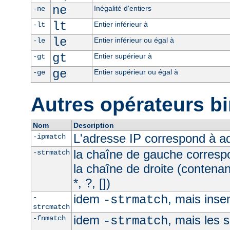
ne
Inégalité d'entiers
-ne
lt
Entier inférieur à
-lt
le
Entier inférieur ou égal à
-le
gt
Entier supérieur à
-gt
ge
Entier supérieur ou égal à
-ge
Autres opérateurs bi
Nom
Description
L'adresse IP correspond à 
-ipmatch
la chaîne de gauche corresp
-strmatch
la chaîne de droite (contena
*, ?, [])
idem
, mais inse
-
-strmatch
strcmatch
idem
, mais les 
-fnmatch
-strmatch