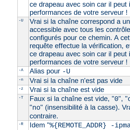
ce drapeau avec soin car il peut 
performances de votre serveur !
Vrai si la chaîne correspond a u
-U
accessible avec tous les contrôl
configurés pour ce chemin. A cet
requête effectue la vérification, e
ce drapeau avec soin car il peut 
performances de votre serveur !
Alias pour
-A
-U
Vrai si la chaîne n'est pas vide
-n
Vrai si la chaîne est vide
-z
Faux si la chaîne est vide, "
", "
-T
0
"
" (insensibilité à la casse). V
no
contraire.
Idem "
-R
%{REMOTE_ADDR} -ipm