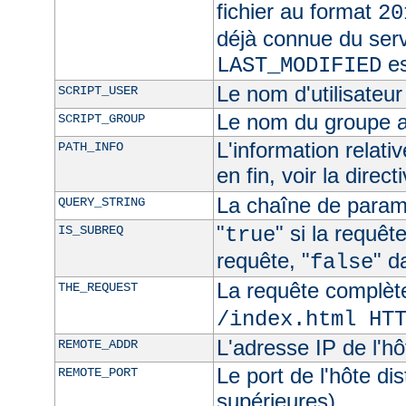
fichier au format
20
déjà connue du ser
es
LAST_MODIFIED
Le nom d'utilisateur 
SCRIPT_USER
Le nom du groupe au
SCRIPT_GROUP
L'information relat
PATH_INFO
en fin, voir la direct
La chaîne de param
QUERY_STRING
"
" si la requê
IS_SUBREQ
true
requête, "
" d
false
La requête complèt
THE_REQUEST
/index.html HT
L'adresse IP de l'hô
REMOTE_ADDR
Le port de l'hôte di
REMOTE_PORT
supérieures)