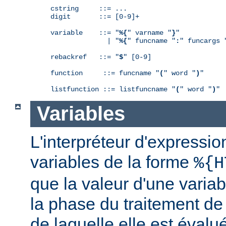
cstring     ::= ...

digit       ::= [0-9]+

variable    ::= "
%{
" varname "
}
"

              | "
%{
" funcname "
:
" funcargs 
rebackref   ::= "
$
" [0-9]

function     ::= funcname "
(
" word "
)
"

listfunction ::= listfuncname "
(
" word "
)
"
Variables
L'interpréteur d'expressio
variables de la forme
%{H
que la valeur d'une varia
la phase du traitement de
de laquelle elle est éval