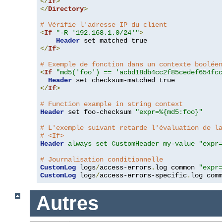
</
If
>
</
Directory
>
# Vérifie l'adresse IP du client
<
If
"-R '192.168.1.0/24'"
>
Header
</
If
>
# Exemple de fonction dans un contexte boolée
<
If
"md5('foo') == 'acbd18db4cc2f85cedef654fc
Header
</
If
>
# Function example in string context
Header
 set foo-checksum 
"expr=%{md5:foo}"
# L'exemple suivant retarde l'évaluation de l
# <If>
Header
always set CustomHeader my-value "expr
# Journalisation conditionnelle
CustomLog
 logs
/
access-errors
.
log common 
"expr
CustomLog
 logs
/
access-errors-specific
.
log com
Autres