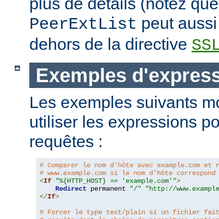
plus de détails (notez que
peut aussi 
PeerExtList
dehors de la directive
SS
Exemples d'expres
Les exemples suivants m
utiliser les expressions p
requêtes :
# Comparer le nom d'hôte avec example.com et 
# www.example.com si le nom d'hôte correspond
<
If
"%{HTTP_HOST} == 'example.com'"
>
Redirect
 permanent 
"/"
"http://www.exampl
</
If
>
# Forcer le type text/plain si un fichier fai