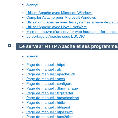
Aperçu
Utiliser Apache avec Microsoft Windows
Compiler Apache pour Microsoft Windows
Utilisation d'Apache avec les systèmes à base de paq
Utiliser Apache avec Novell NetWare
Mise en oeuvre d'un serveur web hautes performanc
Le portage d'Apache sous EBCDIC
Le serveur HTTP Apache et ses programme
Aperçu
Page de manuel : httpd
Page de manuel : ab
Page de manuel : apache2ctl
Page de manuel : apxs
Page de manuel : configure
Page de manuel : dbmmanage
Page de manuel : fcgistarter
Page de manuel : htcacheclean
Page de manuel : htdbm
Page de manuel : htdigest
Page de manuel : htpasswd
Page de manuel : httxt2dbm