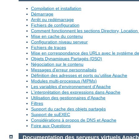
Compilation et installation
Démarrage
Arrêt ou redémarrage
Fichiers de configuration
Comment fonctionnent les sections Directory, Location 
Mise en cache du contenu
Configuration niveau serveur
Fichiers de traces
Mise en correspondance des URLs avec le système de 
Objets Dynamiques Partagés (DSO)
Négociation sur le contenu
Messages d'erreur personnalisés
Définition des adresses et ports qu'utilise Apache
Modules multi-processus (MPMs)
Les variables d'environnement d'Apache
L'interprétation des expressions dans Apache
Utilisation des gestionnaires d'Apache
Filtres
Support du cache des objets partagés
Support de suEXEC
Considérations à propos de DNS et Apache
Foire aux Questions
Documentation des serveurs virtuels Apac