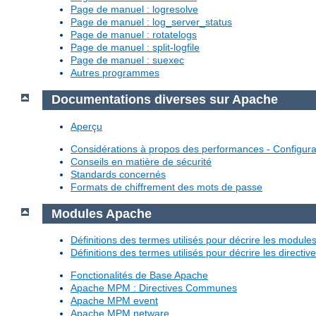
Page de manuel : logresolve
Page de manuel : log_server_status
Page de manuel : rotatelogs
Page de manuel : split-logfile
Page de manuel : suexec
Autres programmes
Documentations diverses sur Apache
Aperçu
Considérations à propos des performances - Configura
Conseils en matière de sécurité
Standards concernés
Formats de chiffrement des mots de passe
Modules Apache
Définitions des termes utilisés pour décrire les modul
Définitions des termes utilisés pour décrire les directi
Fonctionalités de Base Apache
Apache MPM : Directives Communes
Apache MPM event
Apache MPM netware