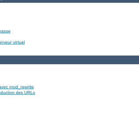
 masse
rveur virtuel
s avec mod_rewrite
traduction des URLs