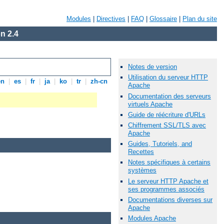
Modules
|
Directives
|
FAQ
|
Glossaire
|
Plan du site
n 2.4
Notes de version
Utilisation du serveur HTTP
en
|
es
|
fr
|
ja
|
ko
|
tr
|
zh-cn
Apache
Documentation des serveurs
virtuels Apache
Guide de réécriture d'URLs
Chiffrement SSL/TLS avec
Apache
Guides, Tutoriels, and
Recettes
Notes spécifiques à certains
systèmes
Le serveur HTTP Apache et
ses programmes associés
Documentations diverses sur
Apache
Modules Apache