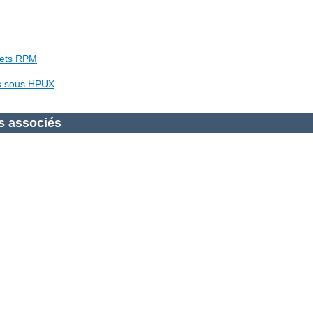
uets RPM
es sous HPUX
s associés