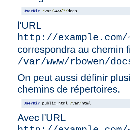
UserDir
/
var
/
www
/*/
docs
l'URL
http://example.com/
correspondra au chemin f
/var/www/rbowen/doc
On peut aussi définir plus
chemins de répertoires.
UserDir
 public_html 
/
var
/
html
Avec l'URL