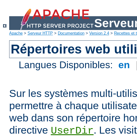
Serveu
Apache
>
Serveur HTTP
>
Documentation
>
Version 2.4
>
Recettes et t
Répertoires web util
Langues Disponibles:
en
Sur les systèmes multi-utili
permettre à chaque utilisate
web dans son répertoire hom
directive
. Les vis
UserDir