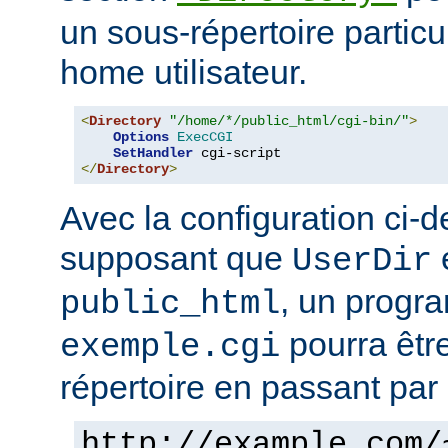
un sous-répertoire particul
home utilisateur.
<
Directory
"/home/*/public_html/cgi-bin/"
>
Options
ExecCGI
SetHandler
</
Directory
>
Avec la configuration ci-d
supposant que
e
UserDir
, un prog
public_html
pourra êtr
exemple.cgi
répertoire en passant par 
http://example.com/