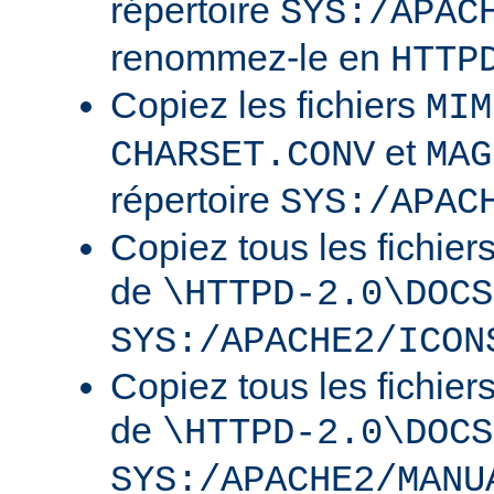
répertoire
SYS:/APAC
renommez-le en
HTTP
Copiez les fichiers
MIM
et
CHARSET.CONV
MAG
répertoire
SYS:/APAC
Copiez tous les fichier
de
\HTTPD-2.0\DOCS
SYS:/APACHE2/ICON
Copiez tous les fichier
de
\HTTPD-2.0\DOCS
SYS:/APACHE2/MANU