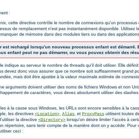
ment :
x, cette directive contrôle le nombre de connexions qu'un processus en
cessus de remplacement n'est pas instantanément disponible. Utilisez la
de manquer de mémoire dans des modules tiers ou dans des applications
veur est rechargé lorsqu'un nouveau processus enfant est démarré
sus enfant peut ne pas démarrer, ou vous pouvez obtenir des résu
 Elle indique au serveur le nombre de threads qu'il doit utiliser. Elle dé
us devez donc vous assurer que ce nombre soit suffisamment grand pou
dée, mais doit être ajustée à la valeur maximale estimée de connexio
mme arguments doivent utiliser des noms de fichiers Windows et non U
chappement de caractères, vous devez absolument utiliser des slashes
bles à la casse sous Windows, les URLs sont encore sensibles à la cass
le, les directives
,
, et
utilisent toutes 
<Location>
Alias
ProxyPass
utiliser la directive
lorsqu'on désire limiter l'accès à ce
<Directory>
 d'un répertoire, sans tenir compte de la manière dont on y accède. Pou
iliser ceci :