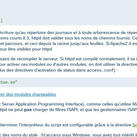
L
]
écriture qu'au répertoire des journaux et à toute arborescence de réper
noms courts 8.3, httpd doit valider tous les noms de chemins fournis. Ce
e et parcours, et ceci depuis la racine jusqu'aux feuilles. Si Apache2.4 es
ous être visibles pour httpd
ssaire de recompiler le serveur. Si httpd est compilé normalement, il v
our activer ces modules ou d'autres modules, on doit utiliser la directiv
plus des directives d'activation de status dans
) :
access.conf
atus.so"
éer des modules chargeables
 Server Application Programming Interface), comme celles qu'utilise Mic
ttpd ne peut
pas
charger de filtres ISAPI, et que les gestionnaires ISA
terminer l'interpréteur du script est configurable grâce à la directive
S
vec des noms du style
sous Windows, vous avez tout intérêt à
.htaccess