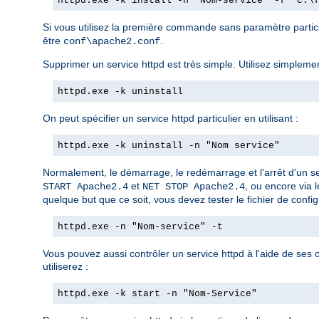
httpd.exe -k install -n "Nom-service" -f "c:\
Si vous utilisez la première commande sans paramètre partic
être
.
conf\apache2.conf
Supprimer un service httpd est très simple. Utilisez simplemen
httpd.exe -k uninstall
On peut spécifier un service httpd particulier en utilisant :
httpd.exe -k uninstall -n "Nom service"
Normalement, le démarrage, le redémarrage et l'arrêt d'un se
et
, ou encore via 
START Apache2.4
NET STOP Apache2.4
quelque but que ce soit, vous devez tester le fichier de configu
httpd.exe -n "Nom-service" -t
Vous pouvez aussi contrôler un service httpd à l'aide de ses
utiliserez :
httpd.exe -k start -n "Nom-Service"