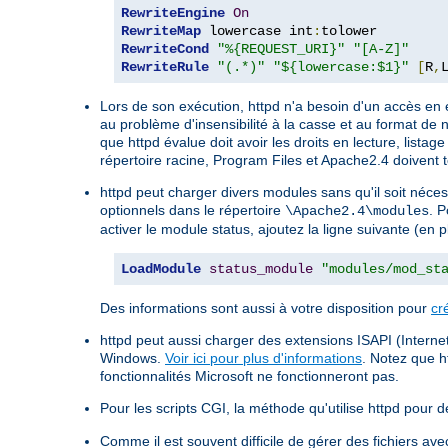
RewriteEngine
On
RewriteMap
 lowercase int
:
RewriteCond
"%{REQUEST_URI}"
"[A-Z]"
RewriteRule
"(.*)"
"${lowercase:$1}"
[
R
,
Lors de son exécution, httpd n'a besoin d'un accès en 
au problème d'insensibilité à la casse et au format de 
que httpd évalue doit avoir les droits en lecture, listag
répertoire racine, Program Files et Apache2.4 doivent t
httpd peut charger divers modules sans qu'il soit néce
optionnels dans le répertoire
. P
\Apache2.4\modules
activer le module status, ajoutez la ligne suivante (en 
LoadModule
status_module
"modules/mod_st
Des informations sont aussi à votre disposition pour
cr
httpd peut aussi charger des extensions ISAPI (Internet
Windows.
Voir ici pour plus d'informations
. Notez que h
fonctionnalités Microsoft ne fonctionneront pas.
Pour les scripts CGI, la méthode qu'utilise httpd pour dé
Comme il est souvent difficile de gérer des fichiers a