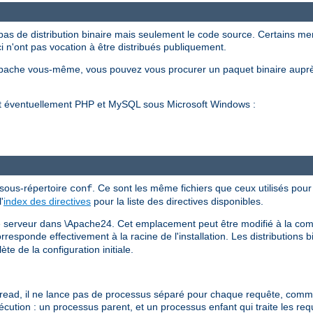
pas de distribution binaire mais seulement le code source. Certains m
ci n'ont pas vocation à être distribués publiquement.
Apache vous-même, vous pouvez vous procurer un paquet binaire auprè
et éventuellement PHP et MySQL sous Microsoft Windows :
 sous-répertoire
. Ce sont les même fichiers que ceux utilisés pour 
conf
'
index des directives
pour la liste des directives disponibles.
 le serveur dans \Apache24. Cet emplacement peut être modifié à la comp
esponde effectivement à la racine de l'installation. Les distributions b
te de la configuration initiale.
d, il ne lance pas de processus séparé pour chaque requête, comme h
xécution : un processus parent, et un processus enfant qui traite les re