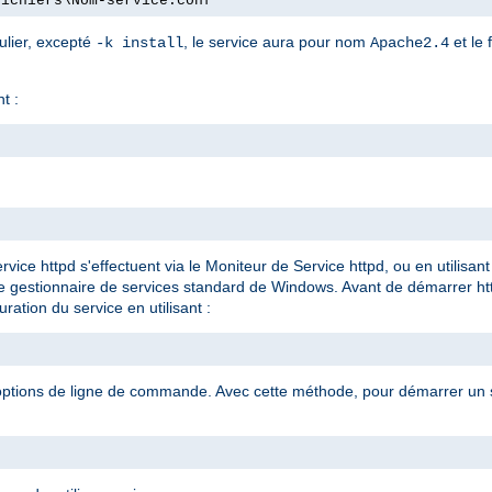
fichiers\Nom-service.conf"
ulier, excepté
, le service aura pour nom
et le 
-k install
Apache2.4
t :
rvice httpd s'effectuent via le Moniteur de Service httpd, ou en utilis
le gestionnaire de services standard de Windows. Avant de démarrer ht
ration du service en utilisant :
 options de ligne de commande. Avec cette méthode, pour démarrer un se