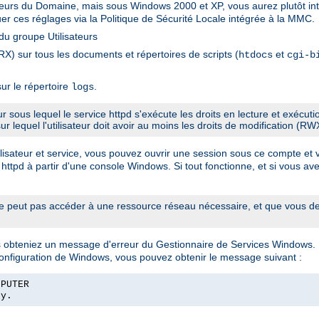
sateurs du Domaine, mais sous Windows 2000 et XP, vous aurez plutôt int
er ces réglages via la Politique de Sécurité Locale intégrée à la MMC.
u groupe Utilisateurs
X) sur tous les documents et répertoires de scripts (
et
htdocs
cgi-b
ur le répertoire
.
logs
eur sous lequel le service httpd s'exécute les droits en lecture et exécut
sur lequel l'utilisateur doit avoir au moins les droits de modification (RW
sateur et service, vous pouvez ouvrir une session sous ce compte et véri
 httpd à partir d'une console Windows. Si tout fonctionne, et si vous ave
 peut pas accéder à une ressource réseau nécessaire, et que vous dev
us obteniez un message d'erreur du Gestionnaire de Services Windows.
configuration de Windows, vous pouvez obtenir le message suivant :
MPUTER
ly.