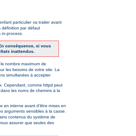
fant particulier va traiter avant
 définition par défaut
 in-process.
. En conséquence, si vous
ltats inattendus.
finit le nombre maximum de
r les besoins de votre site. La
ns simultanées à accepter.
nix. Cependant, comme httpd peut
 dans les noms de chemins à la
e en interne avant d'être mises en
des arguments sensibles à la casse.
rtains contenus du système de
r vous assurer que seules des