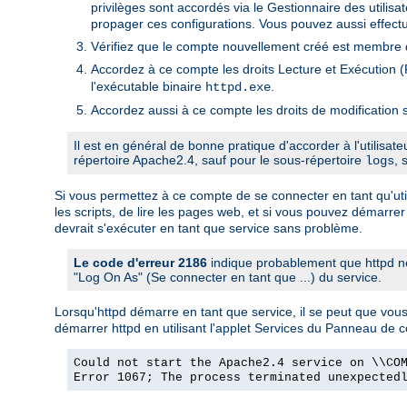
privilèges sont accordés via le Gestionnaire des utili
propager ces configurations. Vous pouvez aussi effectu
Vérifiez que le compte nouvellement créé est membre d
Accordez à ce compte les droits Lecture et Exécution (R
l'exécutable binaire
.
httpd.exe
Accordez aussi à ce compte les droits de modification s
Il est en général de bonne pratique d'accorder à l'utilisat
répertoire Apache2.4, sauf pour le sous-répertoire
, 
logs
Si vous permettez à ce compte de se connecter en tant qu'utili
les scripts, de lire les pages web, et si vous pouvez démarrer
devrait s'exécuter en tant que service sans problème.
Le code d'erreur 2186
indique probablement que httpd ne
"Log On As" (Se connecter en tant que ...) du service.
Lorsqu'httpd démarre en tant que service, il se peut que vo
démarrer httpd en utilisant l'applet Services du Panneau de 
Could not start the Apache2.4 service on \\CO
Error 1067; The process terminated unexpected