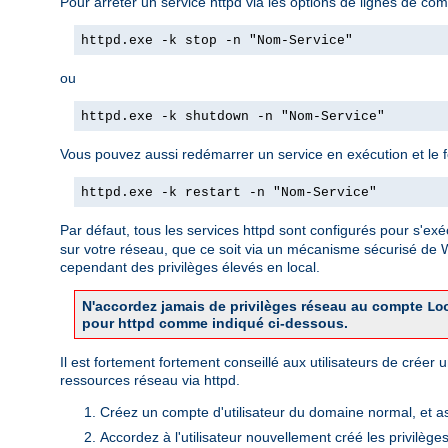
Pour arrêter un service httpd via les options de lignes de com
httpd.exe -k stop -n "Nom-Service"
ou
httpd.exe -k shutdown -n "Nom-Service"
Vous pouvez aussi redémarrer un service en exécution et le forc
httpd.exe -k restart -n "Nom-Service"
Par défaut, tous les services httpd sont configurés pour s'exé
sur votre réseau, que ce soit via un mécanisme sécurisé de
cependant des privilèges élevés en local.
N'accordez jamais de privilèges réseau au compte
Lo
pour httpd comme indiqué ci-dessous.
Il est fortement fortement conseillé aux utilisateurs de crée
ressources réseau via httpd.
Créez un compte d'utilisateur du domaine normal, et a
Accordez à l'utilisateur nouvellement créé les privilège