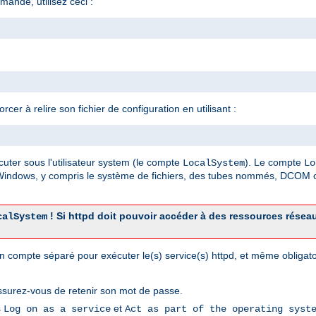
mande, utilisez ceci :
er à relire son fichier de configuration en utilisant :
cuter sous l'utilisateur system (le compte
). Le compte
LocalSystem
Lo
 Windows, y compris le système de fichiers, des tubes nommés, DCOM o
! Si httpd doit pouvoir accéder à des ressources résea
calSystem
r un compte séparé pour exécuter le(s) service(s) httpd, et même obliga
ssurez-vous de retenir son mot de passe.
s
et
Log on as a service
Act as part of the operating syst