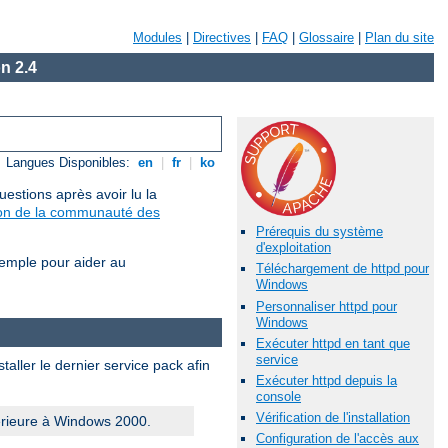
Modules
|
Directives
|
FAQ
|
Glossaire
|
Plan du site
n 2.4
Langues Disponibles:
en
|
fr
|
ko
estions après avoir lu la
sion de la communauté des
Prérequis du système
d'exploitation
xemple pour aider au
Téléchargement de httpd pour
Windows
Personnaliser httpd pour
Windows
Exécuter httpd en tant que
service
aller le dernier service pack afin
Exécuter httpd depuis la
console
Vérification de l'installation
érieure à Windows 2000.
Configuration de l'accès aux