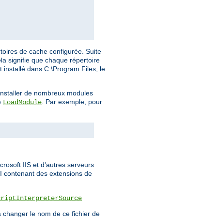
toires de cache configurée. Suite
la signifie que chaque répertoire
t installé dans C:\Program Files, le
a installer de nombreux modules
e
. Par exemple, pour
LoadModule
rosoft IIS et d'autres serveurs
PI contenant des extensions de
criptInterpreterSource
 changer le nom de ce fichier de