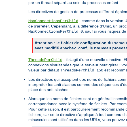
par un thread séparé au sein du processus enfant.
Les directives de gestion de processus diffèrent égale
: comme dans la version Uni
MaxConnectionsPerChild
de s'arrêter. Cependant, à la différence d'Unix, un pro
, sauf si vous risquez 
MaxConnectionsPerChild 0
Attention : le fichier de configuration du ser
avez modifié
, le nouveau proces
apache2.conf
: il s'agit d'une nouvelle directive.
ThreadsPerChild
connexions simultanées que le serveur peut gérer ; vo
valeur par défaut
est recomman
ThreadsPerChild 150
Les directives qui acceptent des noms de fichiers co
interpréter les anti-slashes comme des séquences d'é
place des anti-slashes.
Alors que les noms de fichiers sont en général insensi
correspondance avec le système de fichiers. Par exemp
Pour cette raison, il est particulièrement recommandé d'
fichiers, car cette directive s'applique à tout contenu
minuscules sont utilisées dans les URLs, vous pouvez ut