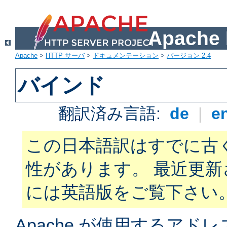
Apach
Apache
>
HTTP サーバ
>
ドキュメンテーション
>
バージョン 2.4
バインド
翻訳済み言語:
de
|
e
この日本語訳はすでに古
性があります。 最近更
には英語版をご覧下さい
Apache が使用するアド