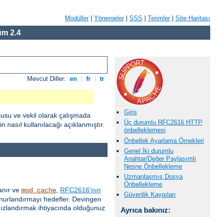
Modüller
|
Yönergeler
|
SSS
|
Terimler
|
Site Haritası
m 2.4
Mevcut Diller:
en
|
fr
|
tr
Giriş
cusu ve vekil olarak çalışmada
Üç durumlu RFC2616 HTTP
 nasıl kullanılacağı açıklanmıştır.
önbelleklemesi
Önbellek Ayarlama Örnekleri
Genel İki durumlu
Anahtar/Değer Paylaşımlı
Nesne Önbellekleme
Uzmanlaşmış Dosya
Önbellekleme
anır ve
,
RFC2616'nın
mod_cache
Güvenlik Kaygıları
 onurlandırmayı hedefler. Devingen
 hızlandırmak ihtiyacında olduğunuz
Ayrıca bakınız: