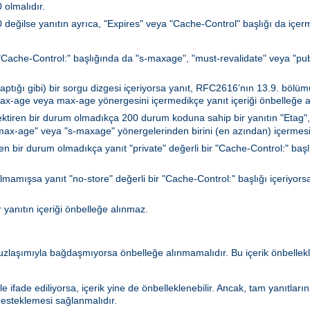
olmalıdır.
ğilse yanıtın ayrıca, "Expires" veya "Cache-Control" başlığı da içerm
a "Cache-Control:" başlığında da "s-maxage", "must-revalidate" veya "publi
ğı gibi) bir sorgu dizgesi içeriyorsa yanıt, RFC2616’nın 13.9. bölümün
max-age veya max-age yönergesini içermedikçe yanıt içeriği önbelleğe a
ktiren bir durum olmadıkça 200 durum koduna sahip bir yanıtın "Etag",
 "max-age" veya "s-maxage" yönergelerinden birini (en azından) içermesi
n bir durum olmadıkça yanıt "private" değerli bir "Cache-Control:" başlığı
lmamışsa yanıt "no-store" değerli bir "Cache-Control:" başlığı içeriyorsa
r yanıtın içeriği önbelleğe alınmaz.
 uzlaşımıyla bağdaşmıyorsa önbelleğe alınmamalıdır. Bu içerik önbell
le ifade ediliyorsa, içerik yine de önbelleklenebilir. Ancak, tam yanıtlar
esteklemesi sağlanmalıdır.