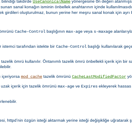
 bilindiği takdirde
yönergesine
değeri atanmışs
UseCanonicalName
On
i sunan sanal konağın isminin önbellek anahtarının içinde kullanılması
lek girdileri oluşturulmaz, bunun yerine her meşru sanal konak için ayrı b
k ömrünü
başlığının
veya
alanlarıyl
Cache-Control
max-age
s-maxage
istemci tarafından istekte bir
başlığı kullanılarak geçe
Cache-Control
azelik ömrü kullanılır. Öntanımlı tazelik ömrü önbellekli içerik için bir s
ebilir.
ı içeriyorsa
tazelik ömrünü
yö
mod_cache
CacheLastModifiedFactor
uzak içerik için tazelik ömrünü
ve
ekleyerek hassas 
max-age
Expires
rlenebilir.
i, httpd’nin özgün isteği aktarmak yerine isteği değişikliğe uğratarak ş