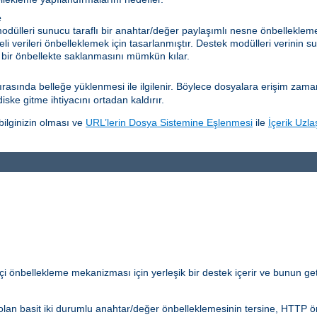
e
dülleri sunucu taraflı bir anahtar/değer paylaşımlı nesne önbelleklem
eli verileri önbelleklemek için tasarlanmıştır. Destek modülleri verinin su
 bir önbellekte saklanmasını mümkün kılar.
sında belleğe yüklenmesi ile ilgilenir. Böylece dosyalara erişim zamanını
diske gitme ihtiyacını ortadan kaldırır.
ilginizin olması ve
URL’lerin Dosya Sistemine Eşlenmesi
ile
İçerik Uzla
çi önbellekleme mekanizması için yerleşik bir destek içerir ve bunun get
lan basit iki durumlu anahtar/değer önbelleklemesinin tersine, HTTP önb