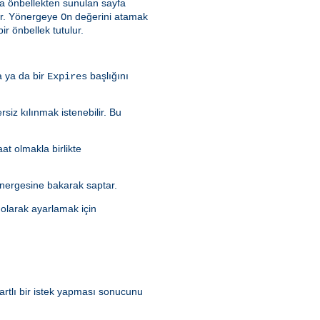
a önbellekten sunulan sayfa
dır. Yönergeye
değerini atamak
On
ir önbellek tutulur.
a ya da bir
başlığını
Expires
rsiz kılınmak istenebilir. Bu
aat olmakla birlikte
nergesine bakarak saptar.
olarak ayarlamak için
artlı bir istek yapması sonucunu