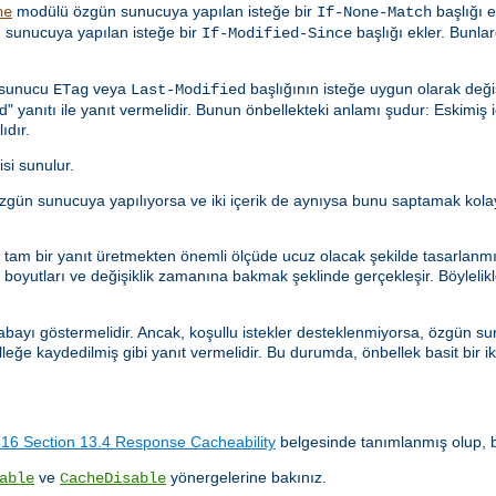
modülü özgün sunucuya yapılan isteğe bir
başlığı e
he
If-None-Match
sunucuya yapılan isteğe bir
başlığı ekler. Bunlar
If-Modified-Since
n sunucu
veya
başlığının isteğe uygun olarak deği
ETag
Last-Modified
anıtı ile yanıt vermelidir. Bunun önbellekteki anlamı şudur: Eskimiş içe
ıdır.
isi sunulur.
istek özgün sunucuya yapılıyorsa ve iki içerik de aynıysa bunu saptamak k
ler tam bir yanıt üretmekten önemli ölçüde ucuz olacak şekilde tasarlanm
oyutları ve değişiklik zamanına bakmak şeklinde gerçekleşir. Böylelikle, 
abayı göstermelidir. Ancak, koşullu istekler desteklenmiyorsa, özgün sun
lleğe kaydedilmiş gibi yanıt vermelidir. Bu durumda, önbellek basit bir i
6 Section 13.4 Response Cacheability
belgesinde tanımlanmış olup, bu
ve
yönergelerine bakınız.
able
CacheDisable