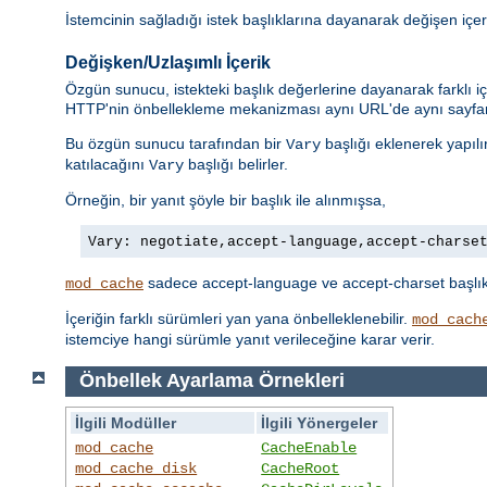
İstemcinin sağladığı istek başlıklarına dayanarak değişen içer
Değişken/Uzlaşımlı İçerik
Özgün sunucu, istekteki başlık değerlerine dayanarak farklı iç
HTTP'nin önbellekleme mekanizması aynı URL'de aynı sayfanı
Bu özgün sunucu tarafından bir
başlığı eklenerek yapılı
Vary
katılacağını
başlığı belirler.
Vary
Örneğin, bir yanıt şöyle bir başlık ile alınmışsa,
Vary: negotiate,accept-language,accept-charse
sadece accept-language ve accept-charset başlıklar
mod_cache
İçeriğin farklı sürümleri yan yana önbelleklenebilir.
mod_cach
istemciye hangi sürümle yanıt verileceğine karar verir.
Önbellek Ayarlama Örnekleri
İlgili Modüller
İlgili Yönergeler
mod_cache
CacheEnable
mod_cache_disk
CacheRoot