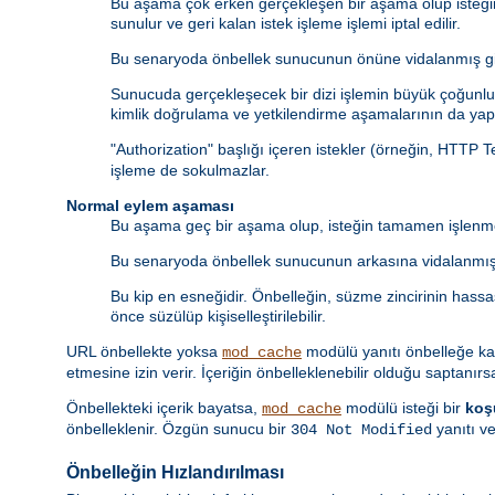
Bu aşama çok erken gerçekleşen bir aşama olup isteği
sunulur ve geri kalan istek işleme işlemi iptal edilir.
Bu senaryoda önbellek sunucunun önüne vidalanmış gib
Sunucuda gerçekleşecek bir dizi işlemin büyük çoğunluğ
kimlik doğrulama ve yetkilendirme aşamalarının da yapı
"Authorization" başlığı içeren istekler (örneğin, HTTP 
işleme de sokulmazlar.
Normal eylem aşaması
Bu aşama geç bir aşama olup, isteğin tamamen işlenme
Bu senaryoda önbellek sunucunun arkasına vidalanmış 
Bu kip en esneğidir. Önbelleğin, süzme zincirinin hass
önce süzülüp kişiselleştirilebilir.
URL önbellekte yoksa
modülü yanıtı önbelleğe k
mod_cache
etmesine izin verir. İçeriğin önbelleklenebilir olduğu saptanırs
Önbellekteki içerik bayatsa,
modülü isteği bir
koş
mod_cache
önbelleklenir. Özgün sunucu bir
yanıtı ve
304 Not Modified
Önbelleğin Hızlandırılması