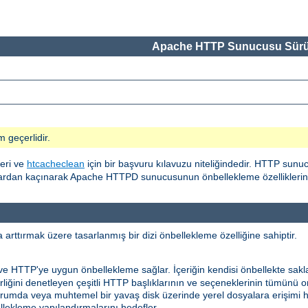
Apache HTTP Sunucusu Sürü
m geçerlidir.
eri ve
htcacheclean
için bir başvuru kılavuzu niteliğindedir. HTTP sunu
alardan kaçınarak Apache HTTPD sunucusunun önbellekleme özelliklerinin
rttırmak üzere tasarlanmış bir dizi önbellekleme özelliğine sahiptir.
 ve HTTP'ye uygun önbellekleme sağlar. İçeriğin kendisi önbellekte sakl
ilirliğini denetleyen çeşitli HTTP başlıklarının ve seçeneklerinin tümünü
niz durumda veya muhtemel bir yavaş disk üzerinde yerel dosyalara erişimi
ekleme yapılandırmalarını hedefler.