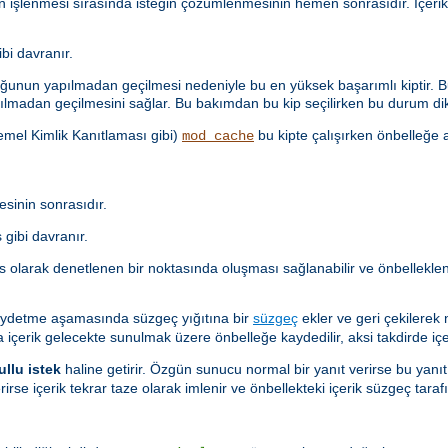
n işlenmesi sırasında isteğin çözümlenmesinin hemen sonrasıdır. İçer
i davranır.
unun yapılmadan geçilmesi nedeniyle bu en yüksek başarımlı kiptir. Bu
lmadan geçilmesini sağlar. Bu bakımdan bu kip seçilirken bu durum dik
Temel Kimlik Kanıtlaması gibi)
bu kipte çalışırken önbelleğe a
mod_cache
sinin sonrasıdır.
gibi davranır.
as olarak denetlenen bir noktasında oluşması sağlanabilir ve önbellekl
aydetme aşamasında süzgeç yığıtına bir
süzgeç
ekler ve geri çekilerek
a içerik gelecekte sunulmak üzere önbelleğe kaydedilir, aksi takdirde içer
ullu istek
haline getirir. Özgün sunucu normal bir yanıt verirse bu yanıt
rirse içerik tekrar taze olarak imlenir ve önbellekteki içerik süzgeç ta