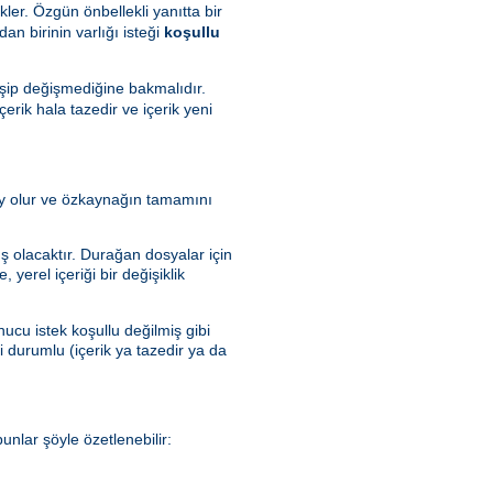
kler. Özgün önbellekli yanıtta bir
dan birinin varlığı isteği
koşullu
şip değişmediğine bakmalıdır.
rik hala tazedir ve içerik yeni
olay olur ve özkaynağın tamamını
ış olacaktır. Durağan dosyalar için
yerel içeriği bir değişiklik
ucu istek koşullu değilmiş gibi
ki durumlu (içerik ya tazedir ya da
nlar şöyle özetlenebilir: