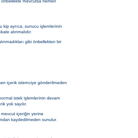
ik önbellekte mevcutsa hemen
 kip ayrıca, sunucu işlemlerinin
kate alınmalıdır.
lınmadıkları gibi önbellekten bir
enen içerik istemciye gönderilmeden
 normal istek işlemlerinin devam
ik yok sayılır.
 mevcut içeriğin yerine
rafından kaydedilmeden sunulur.