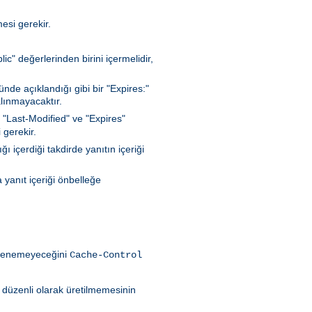
esi gerekir.
c" değerlerinden birini içermelidir,
de açıklandığı gibi bir "Expires:"
lınmayacaktır.
 "Last-Modified" ve "Expires"
 gerekir.
 içerdiği takdirde yanıtın içeriği
 yanıt içeriği önbelleğe
eklenemeyeceğini
Cache-Control
ın düzenli olarak üretilmemesinin