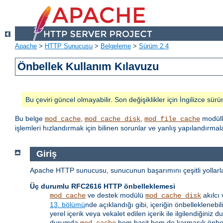
Apache
>
HTTP Sunucusu
>
Belgeleme
>
Sürüm 2.4
Önbellek Kullanım Kılavuzu
Bu çeviri güncel olmayabilir. Son değişiklikler için İngilizce sürü
Bu belge
,
,
modüll
mod_cache
mod_cache_disk
mod_file_cache
işlemleri hızlandırmak için bilinen sorunlar ve yanlış yapılandırm
Giriş
Apache HTTP sunucusu, sunucunun başarımını çeşitli yollarla a
Üç durumlu RFC2616 HTTP önbelleklemesi
ve destek modülü
akılcı
mod_cache
mod_cache_disk
13. bölümü
nde açıklandığı gibi, içeriğin önbellekleneb
yerel içerik veya vekalet edilen içerik ile ilgilendiği
durumda
hem basit hem de karmaşık önbell
mod_cache