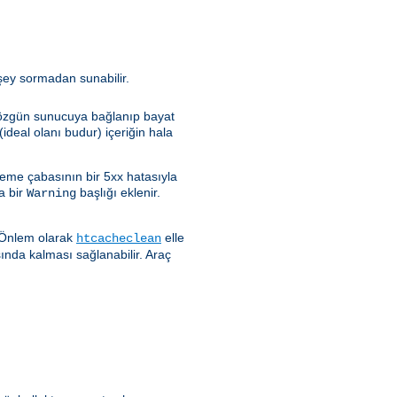
rşey sormadan sunabilir.
e özgün sunucuya bağlanıp bayat
ideal olanı budur) içeriğin hala
leme çabasının bir 5xx hatasıyla
a bir
başlığı eklenir.
Warning
. Önlem olarak
elle
htcacheclean
sında kalması sağlanabilir. Araç