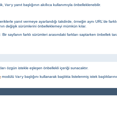
ik,
yanıt başlığının akıllıca kullanımıyla önbelleklenebilir.
Vary
eriklerle yanıt vermeye ayarlandığı takdirde, örneğin aynı URL'de farklı 
n değişik sürümlerini önbelleklemeyi mümkün kılar.
r. Bir sayfanın farklı sürümleri arasındaki farkları saptarken önbellek t
t
ı özgün istekle eşleşen önbellekli içeriği sunacaktır.
modülü
başlığını kullanarak başlıkta listelenmiş istek başlıkları
e
Vary