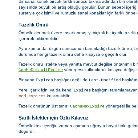
Bir sanal konak birçok farklı sunucu takma adından biri olarak
sayısında büyük bir artış olduğu görülür. Bunun sebebi içeriğ
suretiyle çok isimli ve rumuzlu sanal konaklar için farklı önbel
Tazelik Ömrü
Önbelleklenmek üzere tasarlanmış iyi biçimli bir içerik tazeli
içererek bildirmelidir.
Aynı zamanda, özgün sunucunun tanımladığı tazelik ömrü, bir 
durumda hangi tazelik ömrü daha kısaysa o geçerli olur.
Tazelik ömrü istekte veya yanıtta mevcut değilse öntanımlı bir t
yönergesi kullanılarak kolayca değiştiril
CacheDefaultExpire
Bir yanıt
başlığını değil de
başlığın
Expires
Last-Modified
Yerel içerik için, ya da kendi
başlığını tanımlamayan 
Expires
kullanılabilir.
mod_expires
Tazelik ömrünün üst sınırı
yönergesi ile beli
CacheMaxExpire
Şartlı İstekler için Özlü Kılavuz
Önbellekteki içeriğin zaman aşımına uğrayıp bayat hale gelmes
doğurur.