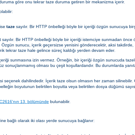
 duruma göre onu tekrar taze duruma getiren bir mekanizma içerir.
abilir:
ise
taze
sayılır. Bir HTTP önbelleği böyle bir içeriği özgün sunucuya bi
t
sayılır. Bir HTTP önbelleği böyle bir içeriği istemciye sunmadan önc
 Özgün sunucu, içerik geçersizse yenisini gönderecektir, aksi takdirde, (
çerik tekrar taze hale gelince süreç kaldığı yerden devam eder.
içeriği sunmasına izin vermez. Örneğin, bir içeriği özgün sunucuda taze
nüz sonuçlanmamış olması bu çeşit koşullardandır. Bu durumlarda yanıt
si seçenek dahilindedir. İçerik taze olsun olmasın her zaman silinebilir
önbelleğin boyutunun belirtilen boyutta veya belirtilen dosya düğümü sayı
C2616'nın 13. bölümünde
bulunabilir.
ne bağlı olarak iki olası yerde sunucuya bağlanır: