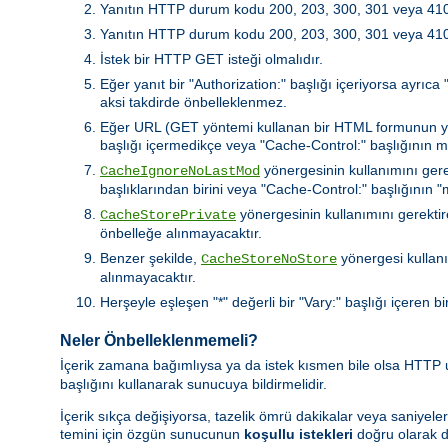
Yanıtın HTTP durum kodu 200, 203, 300, 301 veya 410 
Yanıtın HTTP durum kodu 200, 203, 300, 301 veya 410 de
İstek bir HTTP GET isteği olmalıdır.
Eğer yanıt bir "Authorization:" başlığı içeriyorsa ayrıc
aksi takdirde önbelleklenmez.
Eğer URL (GET yöntemi kullanan bir HTML formunun yaptı
başlığı içermedikçe veya "Cache-Control:" başlığının 
yönergesinin kullanımını gere
CacheIgnoreNoLastMod
başlıklarından birini veya "Cache-Control:" başlığının
yönergesinin kullanımını gerektire
CacheStorePrivate
önbelleğe alınmayacaktır.
Benzer şekilde,
yönergesi kullanı
CacheStoreNoStore
alınmayacaktır.
Herşeyle eşleşen "*" değerli bir "Vary:" başlığı içeren bi
Neler Önbelleklenmemeli?
İçerik zamana bağımlıysa ya da istek kısmen bile olsa HTTP
başlığını kullanarak sunucuya bildirmelidir.
İçerik sıkça değişiyorsa, tazelik ömrü dakikalar veya saniyeler
temini için özgün sunucunun
koşullu istekleri
doğru olarak d