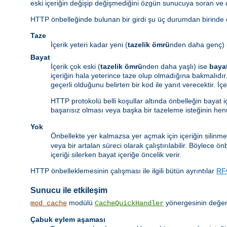
eski içeriğin değişip değişmediğini özgün sunucuya soran ve
HTTP önbelleğinde bulunan bir girdi şu üç durumdan birinde ol
Taze
İçerik yeteri kadar yeni (
tazelik ömrü
nden daha genç) 
Bayat
İçerik çok eski (
tazelik ömrü
nden daha yaşlı) ise
baya
içeriğin hala yeterince taze olup olmadığına bakmalıdır.
geçerli olduğunu belirten bir kod ile yanıt verecektir. İ
HTTP protokolü belli koşullar altında önbelleğin bayat 
başarısız olması veya başka bir tazeleme isteğinin he
Yok
Önbellekte yer kalmazsa yer açmak için içeriğin silinme
veya bir artalan süreci olarak çalıştırılabilir. Böylece 
içeriği silerken bayat içeriğe öncelik verir.
HTTP önbelleklemesinin çalışması ile ilgili bütün ayrıntılar
RF
Sunucu ile etkileşim
modülü
yönergesinin değeri
mod_cache
CacheQuickHandler
Çabuk eylem aşaması