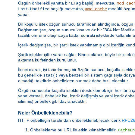
Özgün önbellekli yanıtta bir
başlığı mevcutsa,
ETag
mod_cac
başlığı mevcutsa,
modülü özgün 
Last-Modified
mod_cache
yapar.
Bir koşullu istek özgün sunucu tarafından alındığında, özgü
Değişmemişse, özgün sunucu kısa ve öz bir "304 Not Modified" y
tazelik ömrüne ulaşıncaya kadar sonraki isteklerde kullanılmal
İçerik değişmişse, bir şartlı istek yapılmamış gibi içeriğin kend
Şartlı istekler çifte yarar sağlar. Birinci olarak, böyle bir 
aktarma külfetinden kurtulunur.
İkinci olarak, iyi tasarlanmış bir özgün sunucu, koşullu istek
bu genellikle
veya benzeri bir sistem çağrısıyla dosya b
stat()
olmadığı takdirde önbellekten sunmak daha hızlı olacaktır.
Özgün sunucular koşullu istekleri desteklemek için her türlü ç
yanıt vermeli, önbellek ise, içerik değişmiş ve yani içerik önbe
silinmiş) önbellek gibi davranacaktır.
Neler Önbelleklenebilir?
HTTP önbelleğin tarafından önbelleklenebilecek içerik
RFC261
Önbellekleme bu URL ile etkin kılınabilmelidir.
CacheEn