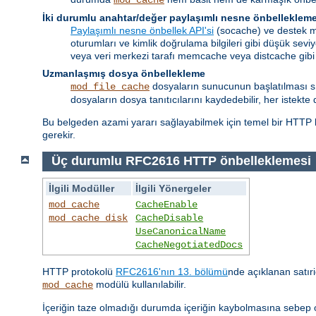
İki durumlu anahtar/değer paylaşımlı nesne önbelleklem
Paylaşımlı nesne önbellek API'si
(socache) ve destek mo
oturumları ve kimlik doğrulama bilgileri gibi düşük seviy
veya veri merkezi tarafı memcache veya distcache gibi
Uzmanlaşmış dosya önbellekleme
dosyaların sunucunun başlatılması sıra
mod_file_cache
dosyaların dosya tanıtıcılarını kaydedebilir, her istekte 
Bu belgeden azami yararı sağlayabilmek için temel bir HTTP b
gerekir.
Üç durumlu RFC2616 HTTP önbelleklemesi
İlgili Modüller
İlgili Yönergeler
mod_cache
CacheEnable
mod_cache_disk
CacheDisable
UseCanonicalName
CacheNegotiatedDocs
HTTP protokolü
RFC2616'nın 13. bölümü
nde açıklanan satıri
modülü kullanılabilir.
mod_cache
İçeriğin taze olmadığı durumda içeriğin kaybolmasına sebep o