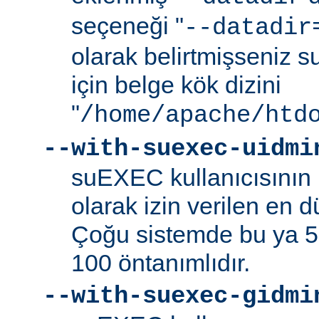
seçeneği "
--datadir
olarak belirtmişseniz s
için belge kök dizini
"
/home/apache/htd
--with-suexec-uidmi
suEXEC kullanıcısının k
olarak izin verilen en d
Çoğu sistemde bu ya 5
100 öntanımlıdır.
--with-suexec-gidmi