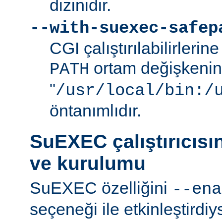
dizinidir.
--with-suexec-safep
CGI çalıştırılabilirlerin
ortam değişkenini
PATH
"
/usr/local/bin:/
öntanımlıdır.
SuEXEC çalıştırıcısı
ve kurulumu
SuEXEC özelliğini
--ena
seçeneği ile etkinleştirdi