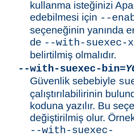
kullanma isteğinizi Ap
edebilmesi için
--ena
seçeneğinin yanında en
de
--with-suexec-x
belirtilmiş olmalıdır.
--with-suexec-bin=
Y
Güvenlik sebebiyle
su
çalıştırılabilirinin bul
koduna yazılır. Bu seçe
değiştirilmiş olur. Örne
--with-suexec-