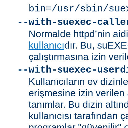
bin=/usr/sbin/sue
--with-suexec-calle
Normalde httpd’nin aidi
kullanıcı
dır. Bu, suEXEC
çalıştırmasına izin veril
--with-suexec-userd
Kullanıcıların ev dizin
erişmesine izin verilen a
tanımlar. Bu dizin alt
kullanıcısı tarafından ç
programlar "güvenilir" 