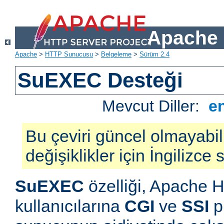
Apache 
Apache
>
HTTP Sunucusu
>
Belgeleme
>
Sürüm 2.4
SuEXEC Desteği
Mevcut Diller:
e
Bu çeviri güncel olmayabil
değişiklikler için İngilizce
SuEXEC
özelliği, Apache
kullanıcılarına
CGI
ve
SSI
p