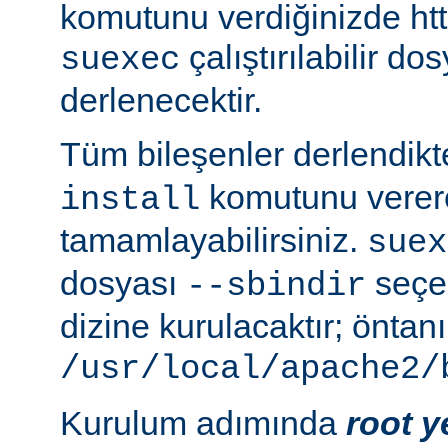
komutunu verdiğinizde http
çalıştırılabilir do
suexec
derlenecektir.
Tüm bileşenler derlendik
komutunu verer
install
tamamlayabilirsiniz.
suex
dosyası
seçen
--sbindir
dizine kurulacaktır; öntanı
/usr/local/apache2/
Kurulum adımında
root y