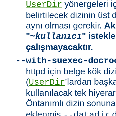
yönergeleri i
UserDir
belirtilecek dizinin üst
aynı olması gerekir.
Ak
"~
" istekl
kullanıcı
çalışmayacaktır.
--with-suexec-docro
httpd için belge kök dizi
(
’lardan başk
UserDir
kullanılacak tek hiyerarş
Öntanımlı dizin sonuna
eklenmiş
d
--datadir