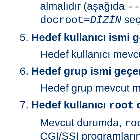
almalıdır (aşağıda
--
seç
docroot=
DİZİN
Hedef kullanıcı ismi g
Hedef kullanıcı mev
Hedef grup ismi geçer
Hedef grup mevcut 
Hedef kullanıcı
d
root
Mevcut durumda,
ro
CGI/SSI programlarını