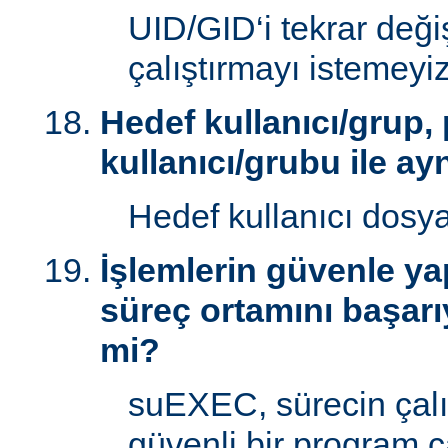
UID/GID‘i tekrar deği
çalıştırmayı istemeyiz
Hedef kullanıcı/grup,
kullanıcı/grubu ile ay
Hedef kullanıcı dosy
İşlemlerin güvenle yap
süreç ortamını başarı
mi?
suEXEC, sürecin çal
güvenli bir program ç