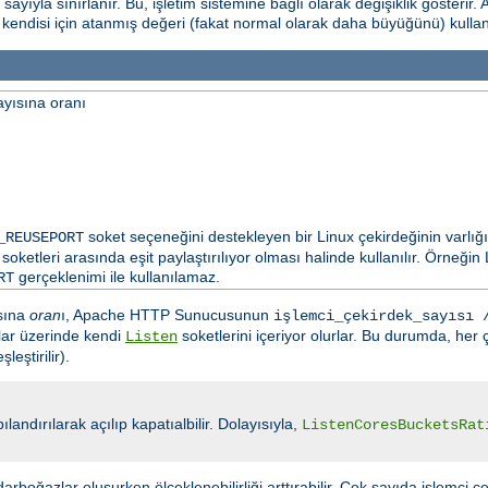
yıyla sınırlanır. Bu, işletim sistemine bağlı olarak değişiklik gösterir. 
n kendisi için atanmış değeri (fakat normal olarak daha büyüğünü) kulla
ayısına oranı
soket seçeneğini destekleyen bir Linux çekirdeğinin varlığ
_REUSEPORT
soketleri arasında eşit paylaştırılıyor olması halinde kullanılır. Örneği
gerçeklenimi ile kullanılamaz.
RT
ısına
oran
ı, Apache HTTP Sunucusunun
işlemci_çekirdek_sayısı 
rtlar üzerinde kendi
soketlerini içeriyor olurlar. Bu durumda, her ç
Listen
eştirilir).
ılandırılarak açılıp kapatıalbilir. Dolayısıyla,
ListenCoresBucketsRat
arboğazlar oluşurken ölçeklenebilirliği arttırabilir. Çok sayıda işlemci çe