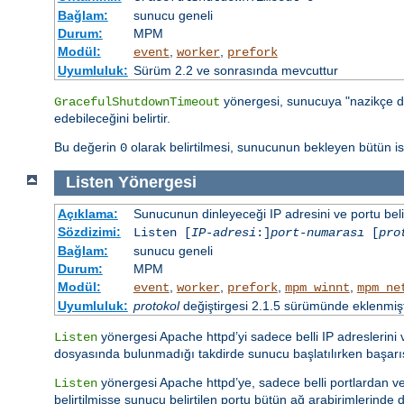
Bağlam:
sunucu geneli
Durum:
MPM
Modül:
,
,
event
worker
prefork
Uyumluluk:
Sürüm 2.2 ve sonrasında mevcuttur
yönergesi, sunucuya "nazikçe d
GracefulShutdownTimeout
edebileceğini belirtir.
Bu değerin
olarak belirtilmesi, sunucunun bekleyen bütün 
0
Listen
Yönergesi
Açıklama:
Sunucunun dinleyeceği IP adresini ve portu belir
Sözdizimi:
Listen [
IP-adresi
:]
port-numarası
[
pro
Bağlam:
sunucu geneli
Durum:
MPM
Modül:
,
,
,
,
event
worker
prefork
mpm_winnt
mpm_ne
Uyumluluk:
protokol
değiştirgesi 2.1.5 sürümünde eklenmişt
yönergesi Apache httpd’yi sadece belli IP adreslerini
Listen
dosyasında bulunmadığı takdirde sunucu başlatılırken başar
yönergesi Apache httpd’ye, sadece belli portlardan vey
Listen
belirtilmişse sunucu belirtilen portu bütün ağ arabirimlerinde di