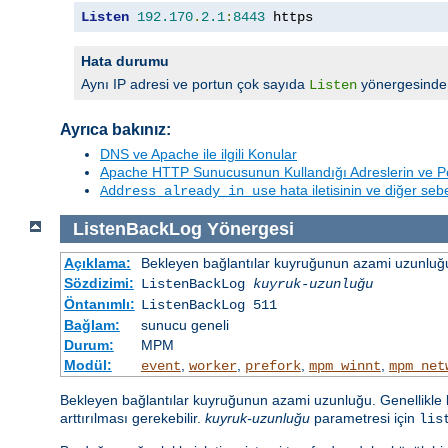
Listen
192.170
.
2.1
:
8443
 https
Hata durumu
Aynı IP adresi ve portun çok sayıda
yönergesinde b
Listen
Ayrıca bakınız:
DNS ve Apache ile ilgili Konular
Apache HTTP Sunucusunun Kullandığı Adreslerin ve Po
hata iletisinin ve diğer se
Address already in use
ListenBackLog
Yönergesi
Açıklama:
Bekleyen bağlantılar kuyruğunun azami uzunluğu
Sözdizimi:
ListenBackLog
kuyruk-uzunluğu
Öntanımlı:
ListenBackLog 511
Bağlam:
sunucu geneli
Durum:
MPM
Modül:
,
,
,
,
event
worker
prefork
mpm_winnt
mpm_net
Bekleyen bağlantılar kuyruğunun azami uzunluğu. Genellikle b
arttırılması gerekebilir.
kuyruk-uzunluğu
parametresi için
lis