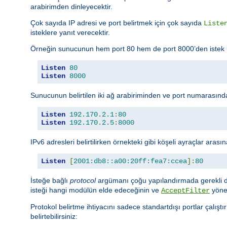
arabirimden dinleyecektir.
Çok sayıda IP adresi ve port belirtmek için çok sayıda
Liste
isteklere yanıt verecektir.
Örneğin sunucunun hem port 80 hem de port 8000’den istek kabu
Listen
80
Listen
8000
Sunucunun belirtilen iki ağ arabiriminden ve port numarasından
Listen
192.170
.
2.1
:
80
Listen
192.170
.
2.5
:
8000
IPv6 adresleri belirtilirken örnekteki gibi köşeli ayraçlar arasın
Listen
[
2001:db8::a00:20ff:fea7:ccea
]:
80
İsteğe bağlı
protocol
argümanı çoğu yapılandırmada gerekli deği
isteği hangi modülün elde edeceğinin ve
yöner
AcceptFilter
Protokol belirtme ihtiyacını sadece standartdışı portlar çalışt
belirtebilirsiniz: