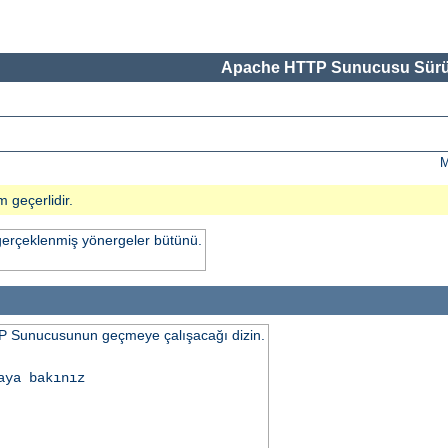
Apache HTTP Sunucusu Sürü
M
m geçerlidir.
gerçeklenmiş yönergeler bütünü.
 Sunucusunun geçmeye çalışacağı dizin.
aya bakınız