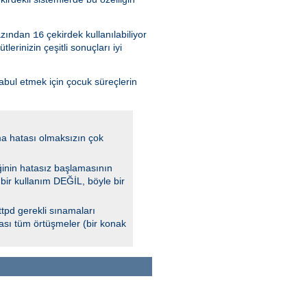
azından
çekirdek kullanılabiliyor
16
rinizin çeşitli sonuçları iyi
kabul etmek için çocuk süreçlerin
a hatası olmaksızın çok
ğinin hatasız başlamasının
 bir kullanım DEĞİL, böyle bir
tpd gerekli sınamaları
lası tüm örtüşmeler (bir konak