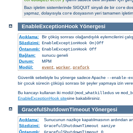
Bazı işletim sistemlerinde SIGQUIT sinyali de bir
dos
core
yapmaz, dolayısıyla
dosyasının yeri tamamen işletim s
core
EnableExceptionHook
Yönergesi
Açıklama:
Bir çöküş sonrası olağandışılık eylemcilerini çalış
Sözdizimi:
EnableExceptionHook On|Off
Öntanımlı:
EnableExceptionHook Off
Bağlam:
sunucu geneli
Durum:
MPM
Modül:
,
,
event
worker
prefork
Güvenlik sebebiyle bu yönerge sadece Apache
--enable-ex
bir çocuk sürecin çöküşü sonrası bir şeyler yapmaya izin veren
Bu kancayı kullanan iki modül (
ve
mod_whatkilledus
mod_b
EnableExceptionHook site
sine bakabilirsiniz.
GracefulShutdownTimeout
Yönergesi
Açıklama:
Sunucunun nazikçe kapatılmasının ardından ana
Sözdizimi:
GracefulShutdownTimeout
saniye
Öntanımlı:
GracefulShutdownTimeout 0