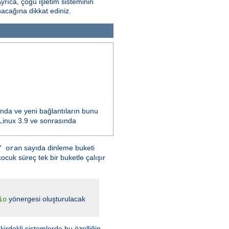
Ayrıca, çoğu işletim sisteminin
nacağına dikkat ediniz.
ında ve yeni bağlantıların bunu
n Linux 3.9 ve sonrasında
sayıda dinleme buketi
/ oran
ocuk süreç tek bir buketle çalışır
yönergesi oluşturulacak
io
kirdekli sistemlerde bu özelliğin