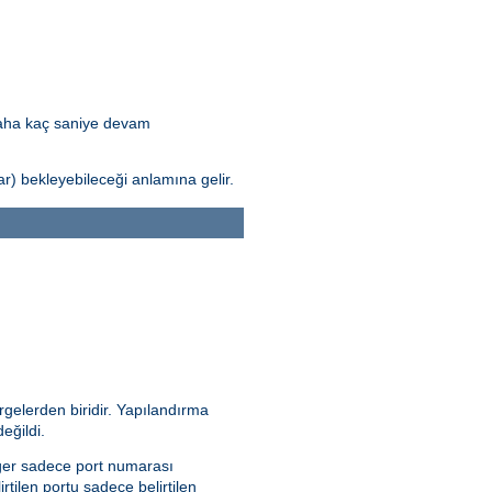
daha kaç saniye devam
) bekleyebileceği anlamına gelir.
rgelerden biridir. Yapılandırma
eğildi.
 Eğer sadece port numarası
irtilen portu sadece belirtilen