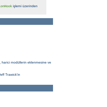
işlemi üzerinden
ionHook
Bu, harici modüllerin eklenmesine ve
eff Trawick'in