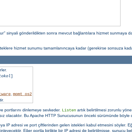
ur" sinyali gönderildikten sonra mevcut bağlantılara hizmet sunmaya 
isteklere hizmet sunumu tamamlanıncaya kadar (gerekirse sonsuza kadar
ler.
tokol
]
,
tware
mpmt_os2
ir.
 ve portlarını dinlemeye sevkeder.
artık belirtilmesi zorunlu yöne
Listen
ısız olacaktır. Bu Apache HTTP Sunucusunun önceki sürümünde böyle d
a IP adresi ve port çiftlerinden gelen istekleri kabul etmesini söyler.
nleyecektir. Eğer portla birlikte bir IP adresi de belirtilmişse, sunucu bel