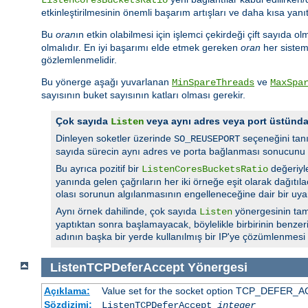
etkinleştirilmesinin önemli başarım artışları ve daha kısa yanı
Bu
oran
ın etkin olabilmesi için işlemci çekirdeği çift sayıda ol
olmalıdır. En iyi başarımı elde etmek gereken
oran
her sistem 
gözlemlenmelidir.
Bu yönerge aşağı yuvarlanan
ve
MinSpareThreads
MaxSpa
sayısının buket sayısının katları olması gerekir.
Çok sayıda
veya aynı adres veya port üstün
Listen
Dinleyen soketler üzerinde
seçeneğini tan
SO_REUSEPORT
sayıda sürecin aynı adres ve porta bağlanması sonucunu 
Bu ayrıca pozitif bir
değeriyl
ListenCoresBucketsRatio
yanında gelen çağrıların her iki örneğe eşit olarak dağıtı
olası sorunun algılanmasının engelleneceğine dair bir uyar
Aynı örnek dahilinde, çok sayıda
yönergesinin tam
Listen
yaptıktan sonra başlamayacak, böylelikle birbirinin benzer
adının başka bir yerde kullanılmış bir IP'ye çözümlenmesi
ListenTCPDeferAccept
Yönergesi
Açıklama:
Value set for the socket option TCP_DEFER_ACC
Sözdizimi:
ListenTCPDeferAccept
integer