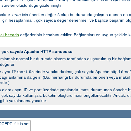
t süreleri oluşturduğu gözlenmiştir.
malıdır.
oran
için önerilen değer
olup bu durumda çalışma anında en 
8
için hesaplanmalı, çok sayıda değer denenmeli ve başlıca başarım ölçütle
değerlerinin hesabını etkiler. Bağlantıları en uygun şekilde 
reThreads
da çok sayıda Apache HTTP sunucusu
ımlamak normal bir durumda sistem tarafından oluşturulmuş bir bağlam
doğurur.
e aynı
üzerinde yapılandırılmış çok sayıda Apache httpd örne
IP:port
lacağı anlamına da gelir. (Bu, herhangi bir durumda bir öneri veya makul
ıdır.)
 olarak aynı IP ve port üzerinde yapılandırılması durumunda Apache ht
i çok sayıda kullanışsız buketin oluşturulması engellenecektir. Ancak, o
 gibi) yakalanamayacaktır.
EPT if it is set