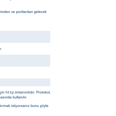
erinden ve portlardan gelecek
z:
için
öntanımlıdır. Protokol,
http
sında kullanılır.
ştırmak istiyorsanız bunu şöyle