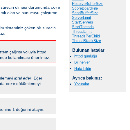
ReceiveBufferSize
ir sürecin olması durumunda
core
ScoreBoardFile
mlı olan ve sunucuyu çalıştıran
SendBufferSize
ServerLimit
StartServers
StartThreads
tim sisteminiz çöken bir sürecin
ThreadLimit
az.
ThreadsPerChild
ThreadStackSize
Bulunan hatalar
stem çağrısı yoluyla httpd
httpd günlüğü
rinde kullanılması önerilmez.
Bilinenler
Hata bildir
Ayrıca bakınız:
lemeyi
iptal eder
. Eğer
ında
dökümlemeyi
core
Yorumlar
enine 1 değerini atayın.