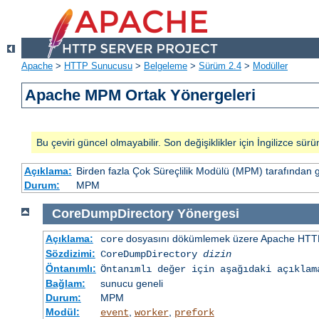
Apache
>
HTTP Sunucusu
>
Belgeleme
>
Sürüm 2.4
>
Modüller
Apache MPM Ortak Yönergeleri
Bu çeviri güncel olmayabilir. Son değişiklikler için İngilizce sürü
Açıklama:
Birden fazla Çok Süreçlilik Modülü (MPM) tarafından 
Durum:
MPM
CoreDumpDirectory
Yönergesi
Açıklama:
dosyasını dökümlemek üzere Apache HTTP
core
Sözdizimi:
CoreDumpDirectory
dizin
Öntanımlı:
Öntanımlı değer için aşağıdaki açıklam
Bağlam:
sunucu geneli
Durum:
MPM
Modül:
,
,
event
worker
prefork