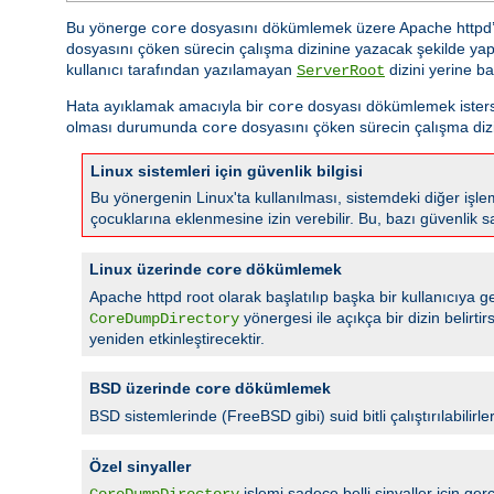
Bu yönerge
dosyasını dökümlemek üzere Apache httpd’ni
core
dosyasını çöken sürecin çalışma dizinine yazacak şekilde yap
kullanıcı tarafından yazılamayan
dizini yerine ba
ServerRoot
Hata ayıklamak amacıyla bir
dosyası dökümlemek isterseni
core
olması durumunda
dosyasını çöken sürecin çalışma dizi
core
Linux sistemleri için güvenlik bilgisi
Bu yönergenin Linux'ta kullanılması, sistemdeki diğer işlem
çocuklarına eklenmesine izin verebilir. Bu, bazı güvenlik s
Linux üzerinde
dökümlemek
core
Apache httpd root olarak başlatılıp başka bir kullanıcıya geç
yönergesi ile açıkça bir dizin belirt
CoreDumpDirectory
yeniden etkinleştirecektir.
BSD üzerinde
dökümlemek
core
BSD sistemlerinde (FreeBSD gibi) suid bitli çalıştırılabilirle
Özel sinyaller
işlemi sadece belli sinyaller için
CoreDumpDirectory