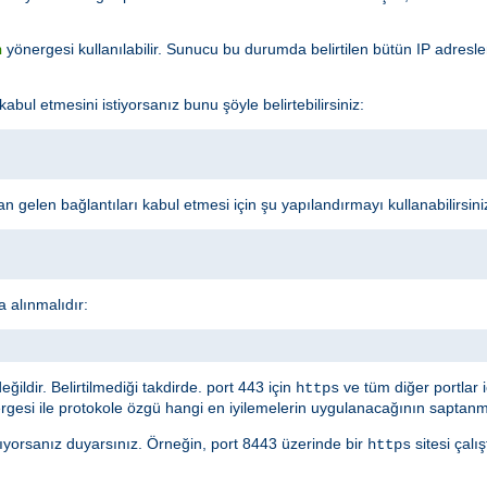
yönergesi kullanılabilir. Sunucu bu durumda belirtilen bütün IP adresl
n
l etmesini istiyorsanız bunu şöyle belirtebilirsiniz:
 gelen bağlantıları kabul etmesi için şu yapılandırmayı kullanabilirsini
a alınmalıdır:
ldir. Belirtilmediği takdirde. port 443 için
ve tüm diğer portlar 
https
gesi ile protokole özgü hangi en iyilemelerin uygulanacağının saptanma
ırıyorsanız duyarsınız. Örneğin, port 8443 üzerinde bir
sitesi çalı
https