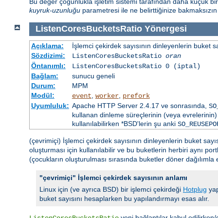
Bu değer çoğunlukla işletim sistemi tarafından daha küçük bir sa
kuyruk-uzunluğu
parametresi ile ne belirttiğinize bakmaksızı
ListenCoresBucketsRatio
Yönergesi
Açıklama:
İşlemci çekirdek sayısının dinleyenlerin buket s
Sözdizimi:
ListenCoresBucketsRatio
oran
Öntanımlı:
ListenCoresBucketsRatio 0 (iptal)
Bağlam:
sunucu geneli
Durum:
MPM
Modül:
,
,
event
worker
prefork
Uyumluluk:
Apache HTTP Server 2.4.17 ve sonrasında,
SO
kullanan dinleme süreçlerinin (veya evrelerinin) 
kullanılabilirken *BSD'lerin şu anki
SO_REUSEPO
(çevrimiçi) İşlemci çekirdek sayısının dinleyenlerin buket say
oluşturması için kullanılabilir ve bu buketlerin herbiri aynı po
(çocukların oluşturulması sırasında buketler döner dağılımla eşl
"çevrimiçi" İşlemci çekirdek sayısının anlamı
Linux için (ve ayrıca BSD) bir işlemci çekirdeği
Hotplug
yap
buket sayısını hesaplarken bu yapılandırmayı esas alır.
yeni bağlantılar kabul edilirken/d
ListenCoresBucketsRatio