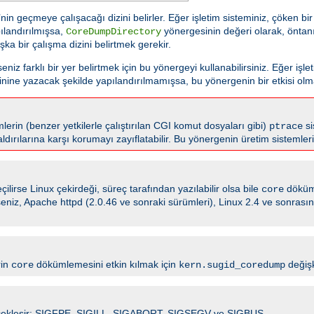
n geçmeye çalışacağı dizini belirler. Eğer işletim sisteminiz, çöken b
ılandırılmışsa,
yönergesinin değeri olarak, öntanı
CoreDumpDirectory
şka bir çalışma dizini belirtmek gerekir.
z farklı bir yer belirtmek için bu yönergeyi kullanabilirsiniz. Eğer işle
nine yazacak şekilde yapılandırılmamışsa, bu yönergenin bir etkisi olm
lerin (benzer yetkilerle çalıştırılan CGI komut dosyaları gibi)
si
ptrace
aldırılarına karşı korumayı zayıflatabilir. Bu yönergenin üretim sistemle
ilirse Linux çekirdeği, süreç tarafından yazılabilir olsa bile
döküm
core
irseniz, Apache httpd (2.0.46 ve sonraki sürümleri), Linux 2.4 ve sonras
rin
dökümlemesini etkin kılmak için
değişk
core
kern.sugid_coredump
 gerçekleşir: SIGFPE, SIGILL, SIGABORT, SIGSEGV ve SIGBUS.