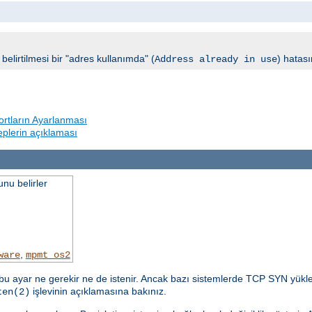
elirtilmesi bir "adres kullanımda" (
) hatası
Address already in use
rtların Ayarlanması
beplerin açıklaması
nu belirler
,
ware
mpmt_os2
u ayar ne gerekir ne de istenir. Ancak bazı sistemlerde TCP SYN yükle
işlevinin açıklamasına bakınız.
ten(2)