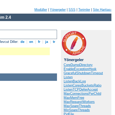
Modüller
|
Yönergeler
|
SSS
|
Terimler
|
Site Haritası
m 2.4
evcut Diller:
de
|
en
|
fr
|
ja
|
tr
Yönergeler
CoreDumpDirectory
EnableExceptionHook
GracefulShutdownTimeout
Listen
ListenBackLog
ListenCoresBucketsRatio
ListenTCPDeferAccept
MaxConnectionsPerChild
MaxMemFree
MaxRequestWorkers
MaxSpareThreads
MinSpareThreads
PidFile