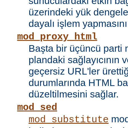
sunuculardaki etkin bağ
üzerindeki yük dengele
dayalı işlem yapmasını
mod_proxy_html
Başta bir üçüncü parti
plandaki sağlayıcının ve
geçersiz URL'ler ürettiği
durumlarında HTML bağ
düzeltilmesini sağlar.
mod_sed
modü
mod_substitute