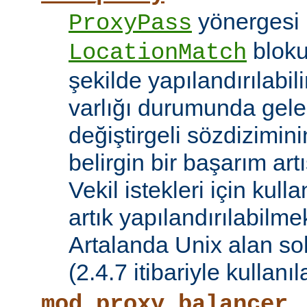
yönergesi 
ProxyPass
bloku
LocationMatch
şekilde yapılandırılabil
varlığı durumunda gele
değiştirgeli sözdizimin
belirgin bir başarım artı
Vekil istekleri için kul
artık yapılandırılabilmek
Artalanda Unix alan sok
(2.4.7 itibariyle kullanıla
mod_proxy_balancer