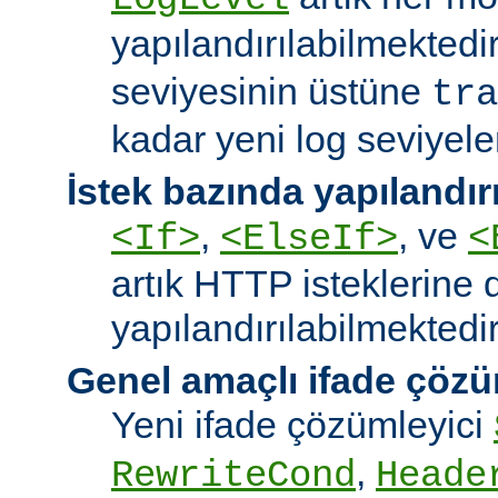
yapılandırılabilmektedi
seviyesinin üstüne
tra
kadar yeni log seviyeler
İstek bazında yapılandı
,
, ve
<If>
<ElseIf>
<
artık HTTP isteklerine 
yapılandırılabilmektedir
Genel amaçlı ifade çözü
Yeni ifade çözümleyici
,
RewriteCond
Heade