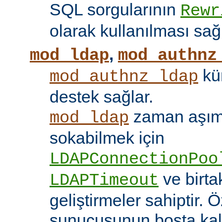
SQL sorgularının
Rewr
olarak kullanılması sağ
,
mod_ldap
mod_authnz
kü
mod_authnz_ldap
destek sağlar.
zaman aşıml
mod_ldap
sokabilmek için
LDAPConnectionPoo
ve birt
LDAPTimeout
geliştirmeler sahiptir. 
sunucusunun boşta kalm