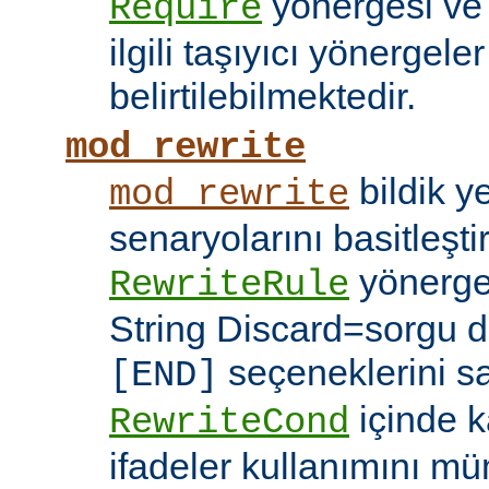
yönergesi v
Require
ilgili taşıyıcı yönergele
belirtilebilmektedir.
mod_rewrite
bildik 
mod_rewrite
senaryolarını basitleşti
yönerg
RewriteRule
String Discard=sorgu diz
seçeneklerini s
[END]
içinde k
RewriteCond
ifadeler kullanımını mü