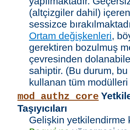
yapılmaktadır. Geçersiz
(altçizgiler dahil) içeren
sessizce bırakılmaktadı
Ortam değişkenleri
, bö
gerektiren bozulmuş me
çevresinden dolanabile
sahiptir. (Bu durum, bu
kullanan tüm modülleri e
Yetkil
mod_authz_core
Taşıyıcıları
Gelişkin yetkilendirme k