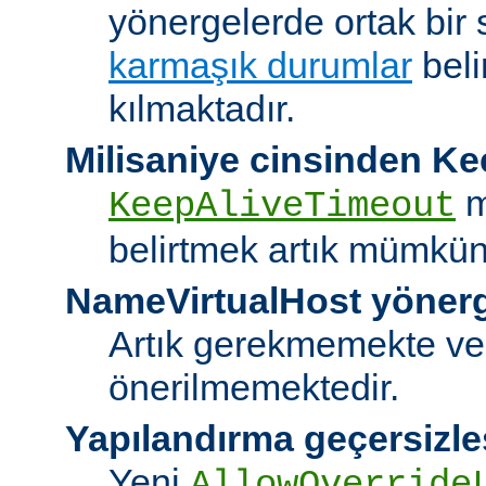
yönergelerde ortak bir 
karmaşık durumlar
bel
kılmaktadır.
Milisaniye cinsinden K
m
KeepAliveTimeout
belirtmek artık mümkün
NameVirtualHost yöner
Artık gerekmemekte ve
önerilmemektedir.
Yapılandırma geçersizle
Yeni
AllowOverride