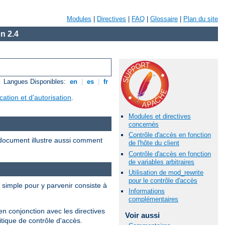
Modules
|
Directives
|
FAQ
|
Glossaire
|
Plan du site
n 2.4
Langues Disponibles:
en
|
es
|
fr
ication et d'autorisation
.
Modules et directives
concernés
Contrôle d'accès en fonction
document illustre aussi comment
de l'hôte du client
Contrôle d'accès en fonction
de variables arbitraires
Utilisation de mod_rewrite
pour le contrôle d'accès
s simple pour y parvenir consiste à
Informations
complémentaires
en conjonction avec les directives
Voir aussi
tique de contrôle d'accès.