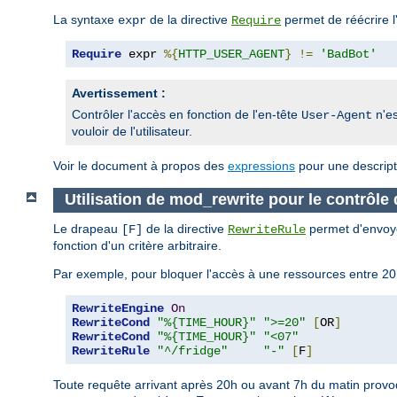
La syntaxe
de la directive
permet de réécrire l
expr
Require
Require
 expr 
%{
HTTP_USER_AGENT
}
!=
'BadBot'
Avertissement :
Contrôler l'accès en fonction de l'en-tête
n'es
User-Agent
vouloir de l'utilisateur.
Voir le document à propos des
expressions
pour une descript
Utilisation de mod_rewrite pour le contrôle
Le drapeau
de la directive
permet d'envoye
[F]
RewriteRule
fonction d'un critère arbitraire.
Par exemple, pour bloquer l'accès à une ressources entre 20h
RewriteEngine
On
RewriteCond
"%{TIME_HOUR}"
">=20"
[
OR
]
RewriteCond
"%{TIME_HOUR}"
"<07"
RewriteRule
"^/fridge"
"-"
[
F
]
Toute requête arrivant après 20h ou avant 7h du matin provoq