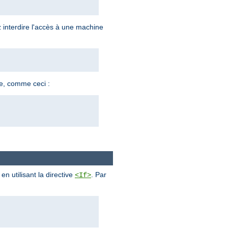
z interdire l'accès à une machine
ne, comme ceci :
n utilisant la directive
. Par
<If>