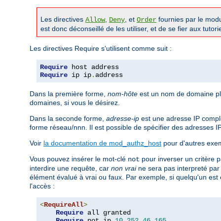
Les directives
,
, et
fournies par le mod
Allow
Deny
Order
est donc déconseillé de les utiliser, et de se fier aux tutor
Les directives Require s'utilisent comme suit :
Require
Require
 ip ip
.
address
Dans la première forme,
nom-hôte
est un nom de domaine ple
domaines, si vous le désirez.
Dans la seconde forme,
adresse-ip
est une adresse IP complè
forme réseau/nnn. Il est possible de spécifier des adresses I
Voir
la documentation de mod_authz_host
pour d'autres exem
Vous pouvez insérer le mot-clé
pour inverser un critère p
not
interdire une requête, car
non vrai
ne sera pas interpreté pa
élément évalué à vrai ou faux. Par exemple, si quelqu'un est 
l'accès :
<
RequireAll
>
Require
 all granted

Require
 not ip 
10.252
.
46.165