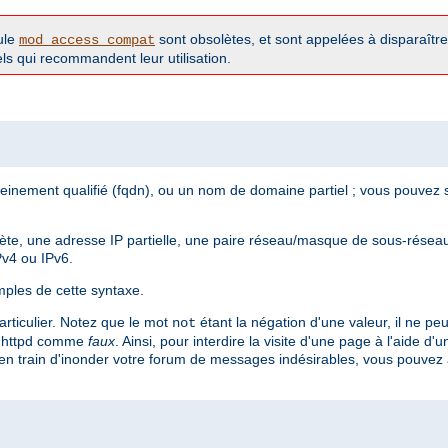
ule
sont obsolètes, et sont appelées à disparaître 
mod_access_compat
iels qui recommandent leur utilisation.
inement qualifié (fqdn), ou un nom de domaine partiel ; vous pouvez s
te, une adresse IP partielle, une paire réseau/masque de sous-réseau
Pv4 ou IPv6.
ples de cette syntaxe.
articulier. Notez que le mot
étant la négation d'une valeur, il ne peu
not
r httpd comme
faux
. Ainsi, pour interdire la visite d'une page à l'aide d'
en train d'inonder votre forum de messages indésirables, vous pouvez aj