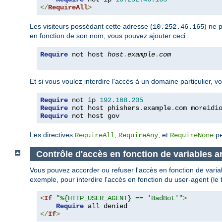
</
RequireAll
>
Les visiteurs possédant cette adresse (
) ne 
10.252.46.165
en fonction de son nom, vous pouvez ajouter ceci :
Require
 not host 
host
.
example
.
com
Et si vous voulez interdire l'accès à un domaine particulier,
Require
 not ip 
192.168
.
205
Require
 not host phishers
.
example
.
com moreidi
Require
 not host gov
Les directives
,
, et
pe
RequireAll
RequireAny
RequireNone
Contrôle d'accès en fonction de variables ar
Vous pouvez accorder ou refuser l'accès en fonction de variab
exemple, pour interdire l'accès en fonction du user-agent (le 
<
If
"%{HTTP_USER_AGENT} == 'BadBot'"
>
Require
</
If
>