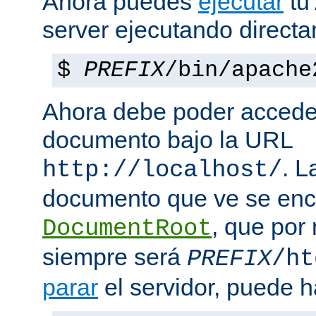
Ahora puedes
ejecutar
tu
server ejecutando direct
$
PREFIX
/bin/apache
Ahora debe poder acceder
documento bajo la URL
. L
http://localhost/
documento que ve se enc
, que por
DocumentRoot
siempre será
PREFIX
/ht
parar
el servidor, puede h