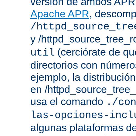
versión de ambos APR 
Apache APR
, descomp
/httpd_source_tre
y /httpd_source_tree_r
(cerciórate de qu
util
directorios con número
ejemplo, la distribuci
en /httpd_source_tree_r
usa el comando
./co
las-opciones-incl
algunas plataformas de