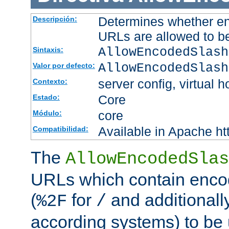
Determines whether en
Descripción:
URLs are allowed to b
AllowEncodedSlash
Sintaxis:
AllowEncodedSlash
Valor por defecto:
server config, virtual h
Contexto:
Core
Estado:
core
Módulo:
Available in Apache ht
Compatibilidad:
The
AllowEncodedSlas
URLs which contain enco
(
for
and additionall
%2F
/
according systems) to be