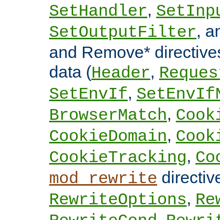
,
SetHandler
SetInp
, 
SetOutputFilter
and Remove* directive
data (
,
Header
Reques
,
SetEnvIf
SetEnvIf
,
BrowserMatch
Cook
,
CookieDomain
Cook
,
CookieTracking
Co
directi
mod_rewrite
,
RewriteOptions
Re
,