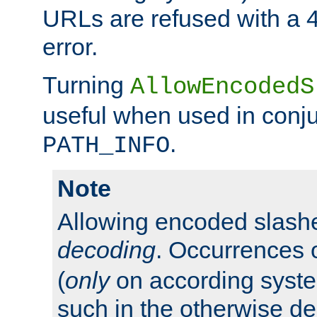
URLs are refused with a 
error.
Turning
AllowEncodedS
useful when used in conju
.
PATH_INFO
Note
Allowing encoded slas
decoding
. Occurrences 
(
only
on according system
such in the otherwise d