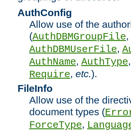
AuthConfig
Allow use of the author
(
,
AuthDBMGroupFile
,
AuthDBMUserFile
A
,
AuthName
AuthType
,
etc.
).
Require
FileInfo
Allow use of the directi
document types (
Erro
,
ForceType
Languag