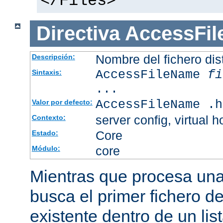
</Files>
Directiva
AccessFi
Nombre del fichero dis
Descripción:
AccessFileName
fi
Sintaxis:
...
AccessFileName .h
Valor por defecto:
server config, virtual h
Contexto:
Core
Estado:
core
Módulo:
Mientras que procesa una 
busca el primer fichero d
existente dentro de un li