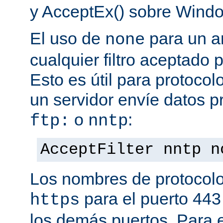
y AcceptEx() sobre Wind
El uso de
para un a
none
cualquier filtro aceptado 
Esto es útil para protoco
un servidor envíe datos p
o
:
ftp:
nntp
AcceptFilter nntp n
Los nombres de protocolo
para el puerto 443
https
los demás puertos. Para e