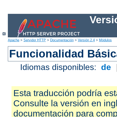
Versi
Apache
>
Servidor HTTP
>
Documentación
>
Versión 2.4
>
Módulos
Funcionalidad Bási
Idiomas disponibles:
de
Esta traducción podría est
Consulte la versión en ing
documentación para compr