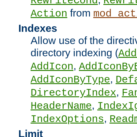
RewriteCond
Rewri
from
Action
mod_act
Indexes
Allow use of the directi
directory indexing (
Add
,
AddIcon
AddIconBy
,
AddIconByType
Def
,
DirectoryIndex
Fa
,
HeaderName
IndexI
,
IndexOptions
Read
Limit