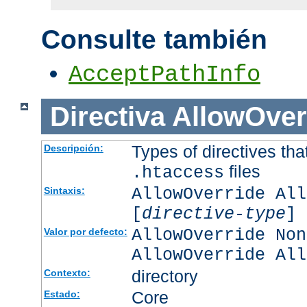
Consulte también
AcceptPathInfo
Directiva
AllowOver
Types of directives tha
Descripción:
files
.htaccess
AllowOverride All
Sintaxis:
[
directive-type
] 
AllowOverride Non
Valor por defecto:
AllowOverride All
directory
Contexto:
Core
Estado: