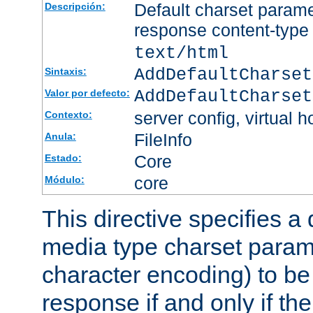
Default charset param
Descripción:
response content-type
text/html
AddDefaultCharset
Sintaxis:
AddDefaultCharset
Valor por defecto:
server config, virtual h
Contexto:
FileInfo
Anula:
Core
Estado:
core
Módulo:
This directive specifies a 
media type charset param
character encoding) to be
response if and only if th