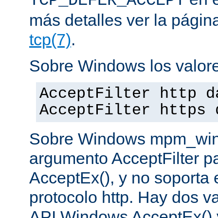
TCP_DEFER_ACCEPT
más detalles ver la pági
tcp(7)
.
Sobre Windows los valore
AcceptFilter http d
AcceptFilter https 
Sobre Windows mpm_winnt
argumento AcceptFilter p
AcceptEx(), y no soporta e
protocolo http. Hay dos va
API Windows AcceptEx() 