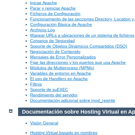
Iniciar Apache
Parar y reiniciar Apache
Ficheros de Configuración
Funcionamiento de las secciones Directory, Location y 
Configuración Básica de Apache
Archivos Log
Mapear URLs a ubicaciones de un sistema de ficheros
Consejos de Seguridad
Soporte de Objetos Dinámicos Compartidos (DSO)
Negociación de Contenido
Mensajes de Error Personalizados
Fijar las direcciones y los puertos que usa Apache
Módulos de Multiproceso (MPMs)
Variables de entorno en Apache
El uso de Handlers en Apache
Filtros
Soporte de suEXEC
Rendimiento del servidor
Documentación adicional sobre mod_rewrite
Documentación sobre Hosting Virtual en A
Visión General
Hosting Virtual basado en nombres