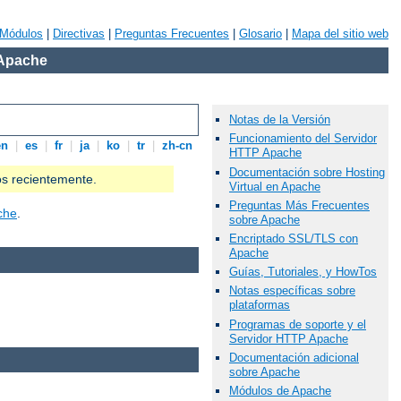
Módulos
|
Directivas
|
Preguntas Frecuentes
|
Glosario
|
Mapa del sitio web
 Apache
Notas de la Versión
Funcionamiento del Servidor
en
|
es
|
fr
|
ja
|
ko
|
tr
|
zh-cn
HTTP Apache
Documentación sobre Hosting
os recientemente.
Virtual en Apache
Preguntas Más Frecuentes
che
.
sobre Apache
Encriptado SSL/TLS con
Apache
Guías, Tutoriales, y HowTos
Notas específicas sobre
plataformas
Programas de soporte y el
Servidor HTTP Apache
Documentación adicional
sobre Apache
Módulos de Apache