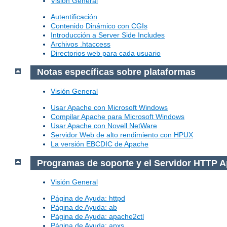
Visión General
Autentificación
Contenido Dinámico con CGIs
Introducción a Server Side Includes
Archivos .htaccess
Directorios web para cada usuario
Notas específicas sobre plataformas
Visión General
Usar Apache con Microsoft Windows
Compilar Apache para Microsoft Windows
Usar Apache con Novell NetWare
Servidor Web de alto rendimiento con HPUX
La versión EBCDIC de Apache
Programas de soporte y el Servidor HTTP 
Visión General
Página de Ayuda: httpd
Página de Ayuda: ab
Página de Ayuda: apache2ctl
Página de Ayuda: apxs