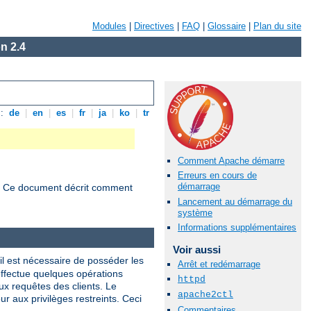
Modules
|
Directives
|
FAQ
|
Glossaire
|
Plan du site
n 2.4
s:
de
|
en
|
es
|
fr
|
ja
|
ko
|
tr
Comment Apache démarre
Erreurs en cours de
démarrage
s. Ce document décrit comment
Lancement au démarrage du
système
Informations supplémentaires
Voir aussi
 il est nécessaire de posséder les
Arrêt et redémarrage
 effectue quelques opérations
httpd
ux requêtes des clients. Le
apache2ctl
ur aux privilèges restreints. Ceci
Commentaires