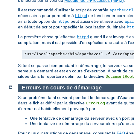
s'effectue par la voie du
Module Multi-Processus (MPM)
.
Il est recommandé d'utiliser le script de contrôle
apache2ctl
nécessaires pour permettre à
de fonctionner correctem
httpd
ainsi toute option de
peut aussi être utilisée avec
httpd
apac
en début de script pour spécifier la localisation du binaire
htt
La première chose qu'effectue
quand il est invoqué est 
httpd
compilation, mais il est possible d'en spécifier une autre à l
/usr/local/apache2/bin/apache2ctl -f /etc/apa
Si tout se passe bien pendant le démarrage, le serveur va se
serveur a démarré et est en cours d'exécution. À partir de ce
située dans le répertoire défini par la directive
DocumentRoo
Erreurs en cours de démarrage
Si un problème fatal survient pendant le démarrage d'Apache,
dans le fichier défini par la directive
avant de quitte
ErrorLog
d'erreur est habituellement provoqué par :
Une tentative de démarrage du serveur avec un port pri
Une tentative de démarrage du serveur alors qu'une a
Pour plus d'instructions de dépannage, consultez la
FAQ
Apa