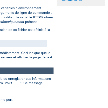
nes variables d'environnement
rguments de ligne de commande ;
 modifiant la variable
située
HTTPD
stématiquement
présent.
sation de ce fichier est définie à la
mmédiatement. Ceci indique que le
serveur et afficher la page de test
e ou enregistrer ces informations
". Ce message
to Port ...
ême port.