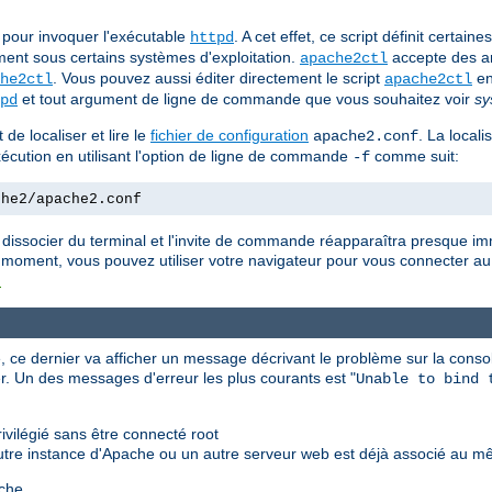
pour invoquer l'exécutable
. A cet effet, ce script définit certai
httpd
ent sous certains systèmes d'exploitation.
accepte des a
apache2ctl
. Vous pouvez aussi éditer directement le script
en
he2ctl
apache2ctl
et tout argument de ligne de commande que vous souhaitez voir
sy
pd
de localiser et lire le
fichier de configuration
. La locali
apache2.conf
'exécution en utilisant l'option de ligne de commande
comme suit:
-f
che2/apache2.conf
 dissocier du terminal et l'invite de commande réapparaîtra presque i
 moment, vous pouvez utiliser votre navigateur pour vous connecter au 
t
 ce dernier va afficher un message décrivant le problème sur la consol
r. Un des messages d'erreur les plus courants est "
Unable to bind 
vilégié sans être connecté root
utre instance d'Apache ou un autre serveur web est déjà associé au m
che.